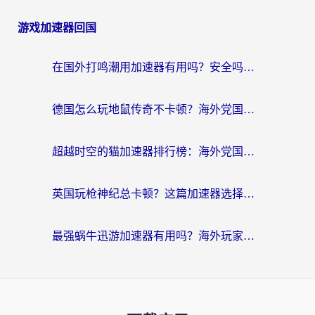
游戏加速器回国
在国外打鸣潮用加速器有用吗？安全吗？海外玩家国服游戏加速全指南
德国怎么玩地鼠传奇不卡顿？海外党国服游戏加速全攻略（含战双EVE实用指南）
超越时空的猫加速器排行榜：海外党国服游戏不卡顿的终极选择指南
英国玩枪神纪总卡顿？这篇加速器选择指南帮你告别延迟（附实测推荐）
最强蜗牛迅游加速器有用吗？海外玩家国服游戏加速避坑指南（附德国玩忍者必须死3流星蝴蝶剑解决办法）