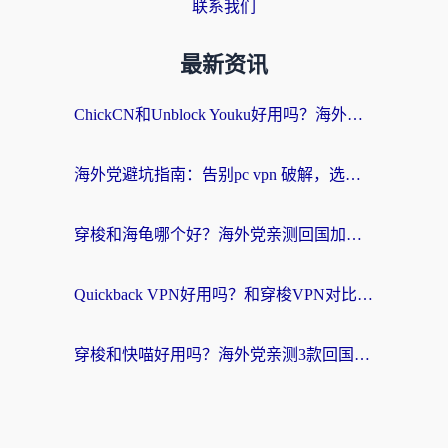
联系我们
最新资讯
ChickCN和Unblock Youku好用吗？海外党亲测3款回国加速器，附iOS免费选择指南
海外党避坑指南：告别pc vpn 破解，选对回国加速器轻松访问国内资源
穿梭和海龟哪个好？海外党亲测回国加速器，附电脑免费VPN推荐
Quickback VPN好用吗？和穿梭VPN对比哪个回国效果更好？海外党必看的真实测评与选择指南
穿梭和快喵好用吗？海外党亲测3款回国加速器，附日本回国VPN避坑指南