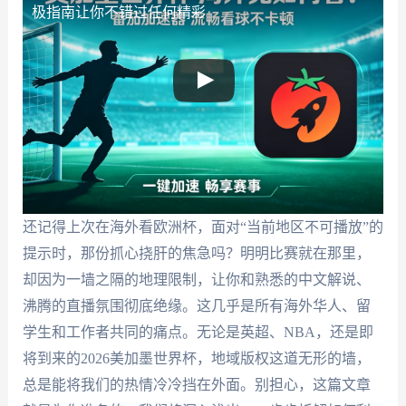
极指南让你不错过任何精彩
还记得上次在海外看欧洲杯，面对“当前地区不可播放”的
提示时，那份抓心挠肝的焦急吗？明明比赛就在那里，
却因为一墙之隔的地理限制，让你和熟悉的中文解说、
沸腾的直播氛围彻底绝缘。这几乎是所有海外华人、留
学生和工作者共同的痛点。无论是英超、NBA，还是即
将到来的2026美加墨世界杯，地域版权这道无形的墙，
总是能将我们的热情冷冷挡在外面。别担心，这篇文章