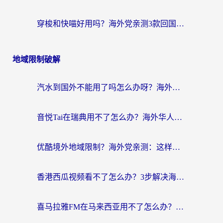
穿梭和快喵好用吗？海外党亲测3款回国加速器，附日本回国VPN避坑指南
地域限制破解
汽水到国外不能用了吗怎么办呀？海外党追剧看片的救星在这里！
音悦Tai在瑞典用不了怎么办？海外华人追剧听歌的实用指南
优酷境外地域限制？海外党亲测：这样看国内剧再也不卡（附3个实用场景解决）
香港西瓜视频看不了怎么办？3步解决海外追剧难题，附靠谱加速器推荐
喜马拉雅FM在马来西亚用不了怎么办？海外华人亲测有效的回国加速指南