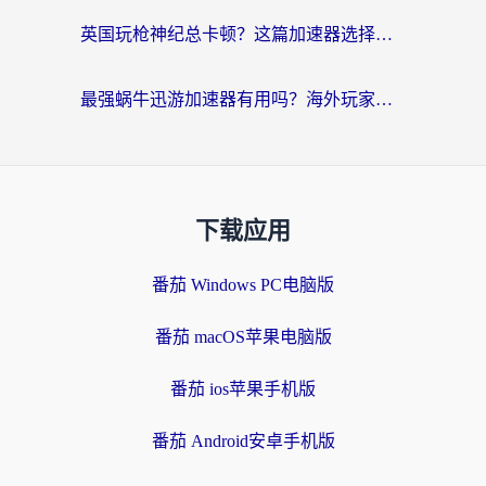
英国玩枪神纪总卡顿？这篇加速器选择指南帮你告别延迟（附实测推荐）
最强蜗牛迅游加速器有用吗？海外玩家国服游戏加速避坑指南（附德国玩忍者必须死3流星蝴蝶剑解决办法）
下载应用
番茄 Windows PC电脑版
番茄 macOS苹果电脑版
番茄 ios苹果手机版
番茄 Android安卓手机版