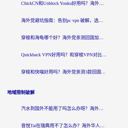
ChickCN和Unblock Youku好用吗？海外党亲测3款回国加速器，附iOS免费选择指南
海外党避坑指南：告别pc vpn 破解，选对回国加速器轻松访问国内资源
穿梭和海龟哪个好？海外党亲测回国加速器，附电脑免费VPN推荐
Quickback VPN好用吗？和穿梭VPN对比哪个回国效果更好？海外党必看的真实测评与选择指南
穿梭和快喵好用吗？海外党亲测3款回国加速器，附日本回国VPN避坑指南
地域限制破解
汽水到国外不能用了吗怎么办呀？海外党追剧看片的救星在这里！
音悦Tai在瑞典用不了怎么办？海外华人追剧听歌的实用指南