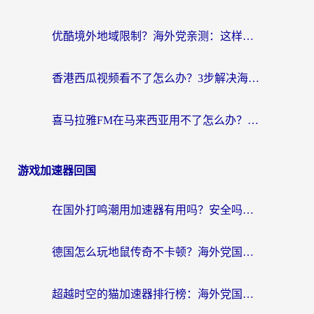
优酷境外地域限制？海外党亲测：这样看国内剧再也不卡（附3个实用场景解决）
香港西瓜视频看不了怎么办？3步解决海外追剧难题，附靠谱加速器推荐
喜马拉雅FM在马来西亚用不了怎么办？海外华人亲测有效的回国加速指南
游戏加速器回国
在国外打鸣潮用加速器有用吗？安全吗？海外玩家国服游戏加速全指南
德国怎么玩地鼠传奇不卡顿？海外党国服游戏加速全攻略（含战双EVE实用指南）
超越时空的猫加速器排行榜：海外党国服游戏不卡顿的终极选择指南