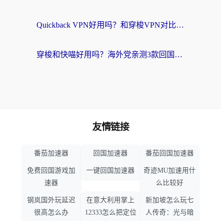
Quickback VPN好用吗？和穿梭VPN对比哪个回国效果更好？海外党必看的真实测评与选择指南
穿梭和快喵好用吗？海外党亲测3款回国加速器，附日本回国VPN避坑指南
友情链接
番茄加速器
回国加速器
番茄回国加速器
免费回国游戏加
一键回国加速器
奇迹MU加速用什
速器
么比较好
钢岚国外玩延迟
在意大利用掌上
新加坡怎么玩七
很高怎么办
12333怎么把定位
人传奇：光与暗