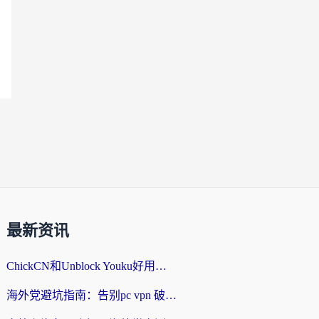
最新资讯
ChickCN和Unblock Youku好用吗？海外党亲测3款回国加速器，附iOS免费选择指南
海外党避坑指南：告别pc vpn 破解，选对回国加速器轻松访问国内资源