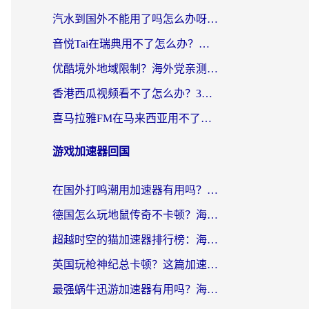
汽水到国外不能用了吗怎么办呀？海外党追剧看片的救星在这里！
音悦Tai在瑞典用不了怎么办？海外华人追剧听歌的实用指南
优酷境外地域限制？海外党亲测：这样看国内剧再也不卡（附3个实用场景解决）
香港西瓜视频看不了怎么办？3步解决海外追剧难题，附靠谱加速器推荐
喜马拉雅FM在马来西亚用不了怎么办？海外华人亲测有效的回国加速指南
游戏加速器回国
在国外打鸣潮用加速器有用吗？安全吗？海外玩家国服游戏加速全指南
德国怎么玩地鼠传奇不卡顿？海外党国服游戏加速全攻略（含战双EVE实用指南）
超越时空的猫加速器排行榜：海外党国服游戏不卡顿的终极选择指南
英国玩枪神纪总卡顿？这篇加速器选择指南帮你告别延迟（附实测推荐）
最强蜗牛迅游加速器有用吗？海外玩家国服游戏加速避坑指南（附德国玩忍者必须死3流星蝴蝶剑解决办法）