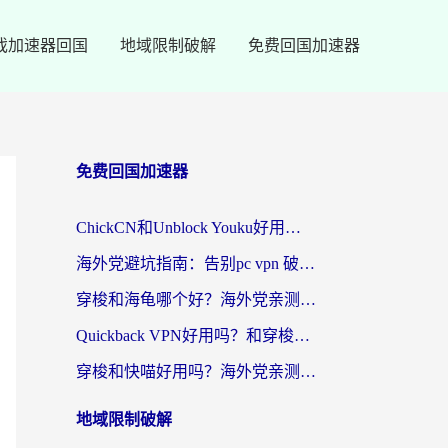
戏加速器回国
地域限制破解
免费回国加速器
免费回国加速器
ChickCN和Unblock Youku好用吗？海外党亲测3款回国加速器，附iOS免费选择指南
海外党避坑指南：告别pc vpn 破解，选对回国加速器轻松访问国内资源
穿梭和海龟哪个好？海外党亲测回国加速器，附电脑免费VPN推荐
Quickback VPN好用吗？和穿梭VPN对比哪个回国效果更好？海外党必看的真实测评与选择指南
穿梭和快喵好用吗？海外党亲测3款回国加速器，附日本回国VPN避坑指南
地域限制破解