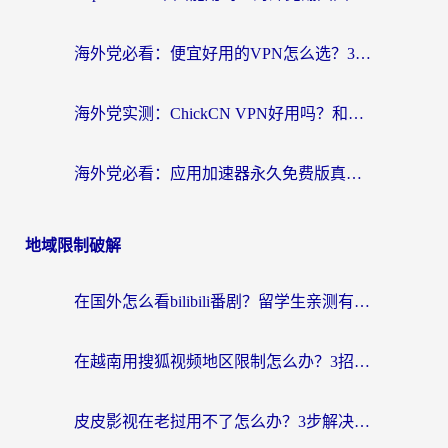
海外党必看：便宜好用的VPN怎么选？3步解决回国访问难题+Steam改区技巧
海外党实测：ChickCN VPN好用吗？和OurPlay VPN对比哪个回国效果更好？附避坑指南
海外党必看：应用加速器永久免费版真的靠谱吗？教你选对回国加速器无缝刷国内资源
地域限制破解
在国外怎么看bilibili番剧？留学生亲测有效的地域限制突破指南（附酷我酷狗音乐解决方法）
在越南用搜狐视频地区限制怎么办？3招解决海外看国内剧难题（附西瓜视频CCTV观看技巧）
皮皮影视在老挝用不了怎么办？3步解决海外看国内影视&财经的痛点