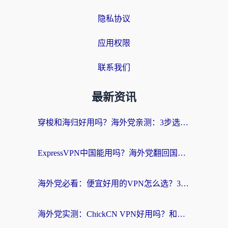
隐私协议
应用权限
联系我们
最新资讯
穿梭和海归好用吗？海外党亲测：3步选对回国加速器，无缝刷国内剧玩手游
ExpressVPN中国能用吗？海外党翻回国内的加速器选择指南（附番茄加速器实测）
海外党必看：便宜好用的VPN怎么选？3步解决回国访问难题+Steam改区技巧
海外党实测：ChickCN VPN好用吗？和OurPlay VPN对比哪个回国效果更好？附避坑指南