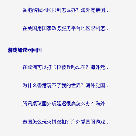
香港酷我地区限制怎么办？海外党亲测有效的回国加速方案来了
在美国用国家政务服务平台地区限制怎么办？海外华人必备的突破攻略（附追剧看片技巧）
游戏加速器回国
在欧洲可以打卡拉彼丘吗现在？海外党国服游戏加速器终极避坑指南
为什么香港玩不了我的世界？海外党国服游戏加速终极解决方案
腾讯桌球国外玩延迟很高怎么办？海外党亲测有效的国服游戏加速指南
泰国怎么玩火拼双扣？海外党国服游戏加速终极指南（附暗区突围植物大战僵尸实测）