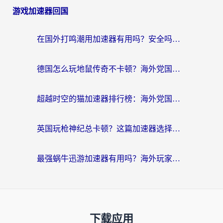
游戏加速器回国
在国外打鸣潮用加速器有用吗？安全吗？海外玩家国服游戏加速全指南
德国怎么玩地鼠传奇不卡顿？海外党国服游戏加速全攻略（含战双EVE实用指南）
超越时空的猫加速器排行榜：海外党国服游戏不卡顿的终极选择指南
英国玩枪神纪总卡顿？这篇加速器选择指南帮你告别延迟（附实测推荐）
最强蜗牛迅游加速器有用吗？海外玩家国服游戏加速避坑指南（附德国玩忍者必须死3流星蝴蝶剑解决办法）
下载应用