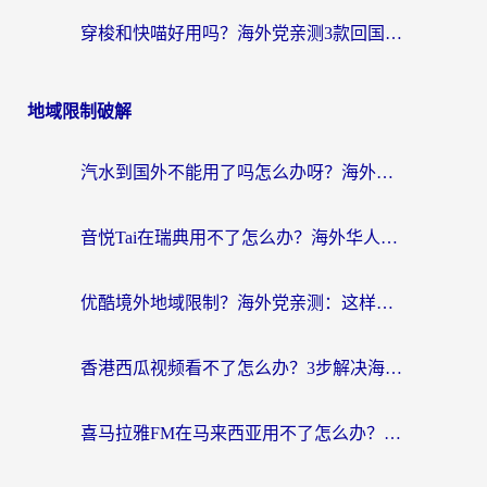
穿梭和快喵好用吗？海外党亲测3款回国加速器，附日本回国VPN避坑指南
地域限制破解
汽水到国外不能用了吗怎么办呀？海外党追剧看片的救星在这里！
音悦Tai在瑞典用不了怎么办？海外华人追剧听歌的实用指南
优酷境外地域限制？海外党亲测：这样看国内剧再也不卡（附3个实用场景解决）
香港西瓜视频看不了怎么办？3步解决海外追剧难题，附靠谱加速器推荐
喜马拉雅FM在马来西亚用不了怎么办？海外华人亲测有效的回国加速指南