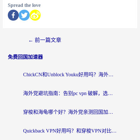
Spread the love
←
前一篇文章
免费回国加速器
ChickCN和Unblock Youku好用吗？海外党亲测3款回国加速器，附iOS免费选择指南
海外党避坑指南：告别pc vpn 破解，选对回国加速器轻松访问国内资源
穿梭和海龟哪个好？海外党亲测回国加速器，附电脑免费VPN推荐
Quickback VPN好用吗？和穿梭VPN对比哪个回国效果更好？海外党必看的真实测评与选择指南