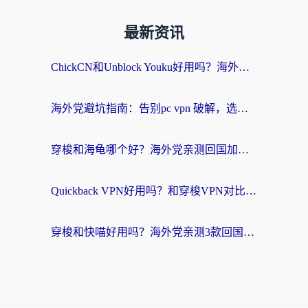
最新资讯
ChickCN和Unblock Youku好用吗？海外党亲测3款回国加速器，附iOS免费选择指南
海外党避坑指南：告别pc vpn 破解，选对回国加速器轻松访问国内资源
穿梭和海龟哪个好？海外党亲测回国加速器，附电脑免费VPN推荐
Quickback VPN好用吗？和穿梭VPN对比哪个回国效果更好？海外党必看的真实测评与选择指南
穿梭和快喵好用吗？海外党亲测3款回国加速器，附日本回国VPN避坑指南