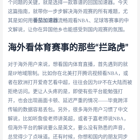
个问题的关键，就是选择一款靠谱的回国加速器。今天
这篇指南，就带你一步步解决海外观赛的所有难题，尤
其是如何用
番茄加速器
流畅观看NBA、足球等赛事的中
文解说，让你在异国他乡也能感受到国内观赛的氛围。
海外看体育赛事的那些“拦路虎”
对于海外用户来说，想看国内体育直播，首先遇到的就
是IP地域限制。比如你在北美打开腾讯视频看NBA，或
者在欧洲打开爱奇艺看中超，往往会因为IP不在大陆而被
拒绝访问。更让人头疼的是，即使有些平台能勉强打
开，也会出现画面卡顿、延迟严重的情况——毕竟跨洋
传输的数据容易丢包。另外，很多海外用户习惯了中文
解说，比如听詹俊老师讲英超，或者于嘉老师说NBA，
但海外平台的解说要么是英文，要么没有熟悉的声音，
总觉得少了点味道。还有时候，你想和国内的朋友同步