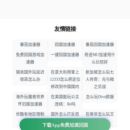
友情链接
番茄加速器
回国加速器
番茄回国加速器
免费回国游戏加
一键回国加速器
奇迹MU加速用什
速器
么比较好
钢岚国外玩延迟
在意大利用掌上
新加坡怎么玩七
很高怎么办
12333怎么把定位
人传奇：光与暗
修改到中国国内
之交战
海外玩魔兽世界
在美国能玩公主
怎么玩Dive欧服
怀旧服加速器
连结：Re吗
优酷有地区限制
国外怎么打反恐
在南非怎么玩王
吗
精英：全球攻势
者荣耀
下载App免费加速回国