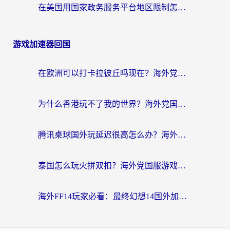
在美国用国家政务服务平台地区限制怎么办？海外华人必备的突破攻略（附追剧看片技巧）
游戏加速器回国
在欧洲可以打卡拉彼丘吗现在？海外党国服游戏加速器终极避坑指南
为什么香港玩不了我的世界？海外党国服游戏加速终极解决方案
腾讯桌球国外玩延迟很高怎么办？海外党亲测有效的国服游戏加速指南
泰国怎么玩火拼双扣？海外党国服游戏加速终极指南（附暗区突围植物大战僵尸实测）
海外FF14玩家必看：最终幻想14国外加速器下载安装全攻略+卡顿解决秘籍