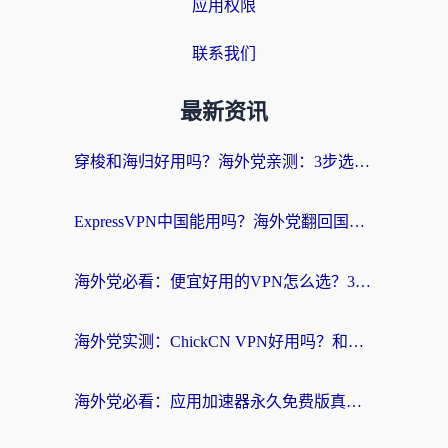
应用权限
联系我们
最新资讯
穿梭和海归好用吗？海外党亲测：3步选对回国加速器，无缝刷国内剧玩手游
ExpressVPN中国能用吗？海外党翻回国内的加速器选择指南（附番茄加速器实测）
海外党必看：便宜好用的VPN怎么选？3步解决回国访问难题+Steam改区技巧
海外党实测：ChickCN VPN好用吗？和OurPlay VPN对比哪个回国效果更好？附避坑指南
海外党必看：应用加速器永久免费版真的靠谱吗？教你选对回国加速器无缝刷国内资源