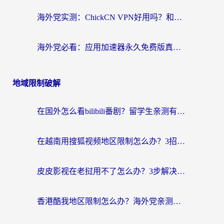
海外党实测：ChickCN VPN好用吗？和OurPlay VPN对比哪个回国效果更好？附避坑指南
海外党必看：应用加速器永久免费版真的靠谱吗？教你选对回国加速器无缝刷国内资源
地域限制破解
在国外怎么看bilibili番剧？留学生亲测有效的地域限制突破指南（附酷我酷狗音乐解决方法）
在越南用搜狐视频地区限制怎么办？3招解决海外看国内剧难题（附西瓜视频CCTV观看技巧）
皮皮影视在老挝用不了怎么办？3步解决海外看国内影视&财经的痛点
香港酷我地区限制怎么办？海外党亲测有效的回国加速方案来了