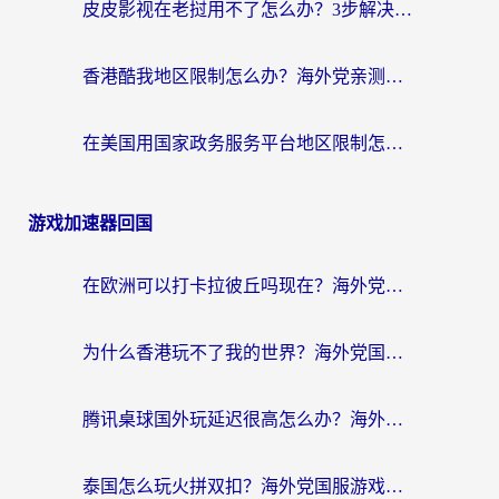
皮皮影视在老挝用不了怎么办？3步解决海外看国内影视&财经的痛点
香港酷我地区限制怎么办？海外党亲测有效的回国加速方案来了
在美国用国家政务服务平台地区限制怎么办？海外华人必备的突破攻略（附追剧看片技巧）
游戏加速器回国
在欧洲可以打卡拉彼丘吗现在？海外党国服游戏加速器终极避坑指南
为什么香港玩不了我的世界？海外党国服游戏加速终极解决方案
腾讯桌球国外玩延迟很高怎么办？海外党亲测有效的国服游戏加速指南
泰国怎么玩火拼双扣？海外党国服游戏加速终极指南（附暗区突围植物大战僵尸实测）