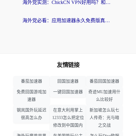
海外党实测：ChickCN VPN好用吗？和OurPlay VPN对比哪个回国效果更好？附避坑指南
海外党必看：应用加速器永久免费版真的靠谱吗？教你选对回国加速器无缝刷国内资源
友情链接
番茄加速器
回国加速器
番茄回国加速器
免费回国游戏加
一键回国加速器
奇迹MU加速用什
速器
么比较好
钢岚国外玩延迟
在意大利用掌上
新加坡怎么玩七
很高怎么办
12333怎么把定位
人传奇：光与暗
修改到中国国内
之交战
海外玩魔兽世界
在美国能玩公主
怎么玩Dive欧服