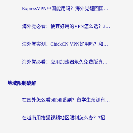
ExpressVPN中国能用吗？海外党翻回国内的加速器选择指南（附番茄加速器实测）
海外党必看：便宜好用的VPN怎么选？3步解决回国访问难题+Steam改区技巧
海外党实测：ChickCN VPN好用吗？和OurPlay VPN对比哪个回国效果更好？附避坑指南
海外党必看：应用加速器永久免费版真的靠谱吗？教你选对回国加速器无缝刷国内资源
地域限制破解
在国外怎么看bilibili番剧？留学生亲测有效的地域限制突破指南（附酷我酷狗音乐解决方法）
在越南用搜狐视频地区限制怎么办？3招解决海外看国内剧难题（附西瓜视频CCTV观看技巧）