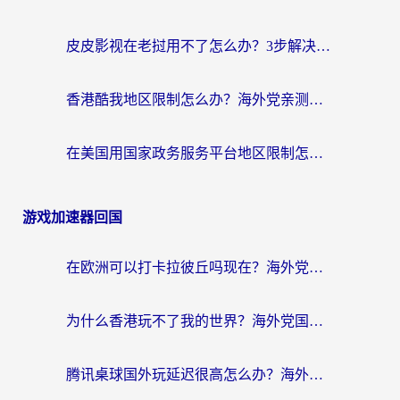
皮皮影视在老挝用不了怎么办？3步解决海外看国内影视&财经的痛点
香港酷我地区限制怎么办？海外党亲测有效的回国加速方案来了
在美国用国家政务服务平台地区限制怎么办？海外华人必备的突破攻略（附追剧看片技巧）
游戏加速器回国
在欧洲可以打卡拉彼丘吗现在？海外党国服游戏加速器终极避坑指南
为什么香港玩不了我的世界？海外党国服游戏加速终极解决方案
腾讯桌球国外玩延迟很高怎么办？海外党亲测有效的国服游戏加速指南