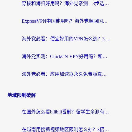
穿梭和海归好用吗？海外党亲测：3步选对回国加速器，无缝刷国内剧玩手游
ExpressVPN中国能用吗？海外党翻回国内的加速器选择指南（附番茄加速器实测）
海外党必看：便宜好用的VPN怎么选？3步解决回国访问难题+Steam改区技巧
海外党实测：ChickCN VPN好用吗？和OurPlay VPN对比哪个回国效果更好？附避坑指南
海外党必看：应用加速器永久免费版真的靠谱吗？教你选对回国加速器无缝刷国内资源
地域限制破解
在国外怎么看bilibili番剧？留学生亲测有效的地域限制突破指南（附酷我酷狗音乐解决方法）
在越南用搜狐视频地区限制怎么办？3招解决海外看国内剧难题（附西瓜视频CCTV观看技巧）