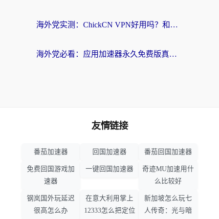
海外党实测：ChickCN VPN好用吗？和OurPlay VPN对比哪个回国效果更好？附避坑指南
海外党必看：应用加速器永久免费版真的靠谱吗？教你选对回国加速器无缝刷国内资源
友情链接
番茄加速器
回国加速器
番茄回国加速器
免费回国游戏加
一键回国加速器
奇迹MU加速用什
速器
么比较好
钢岚国外玩延迟
在意大利用掌上
新加坡怎么玩七
很高怎么办
12333怎么把定位
人传奇：光与暗