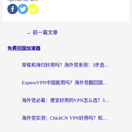
←
前一篇文章
免费回国加速器
穿梭和海归好用吗？海外党亲测：3步选对回国加速器，无缝刷国内剧玩手游
ExpressVPN中国能用吗？海外党翻回国内的加速器选择指南（附番茄加速器实测）
海外党必看：便宜好用的VPN怎么选？3步解决回国访问难题+Steam改区技巧
海外党实测：ChickCN VPN好用吗？和OurPlay VPN对比哪个回国效果更好？附避坑指南