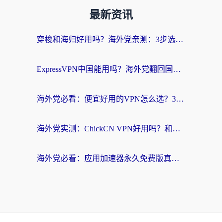
最新资讯
穿梭和海归好用吗？海外党亲测：3步选对回国加速器，无缝刷国内剧玩手游
ExpressVPN中国能用吗？海外党翻回国内的加速器选择指南（附番茄加速器实测）
海外党必看：便宜好用的VPN怎么选？3步解决回国访问难题+Steam改区技巧
海外党实测：ChickCN VPN好用吗？和OurPlay VPN对比哪个回国效果更好？附避坑指南
海外党必看：应用加速器永久免费版真的靠谱吗？教你选对回国加速器无缝刷国内资源