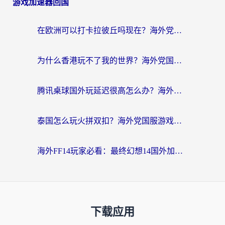
游戏加速器回国
在欧洲可以打卡拉彼丘吗现在？海外党国服游戏加速器终极避坑指南
为什么香港玩不了我的世界？海外党国服游戏加速终极解决方案
腾讯桌球国外玩延迟很高怎么办？海外党亲测有效的国服游戏加速指南
泰国怎么玩火拼双扣？海外党国服游戏加速终极指南（附暗区突围植物大战僵尸实测）
海外FF14玩家必看：最终幻想14国外加速器下载安装全攻略+卡顿解决秘籍
下载应用