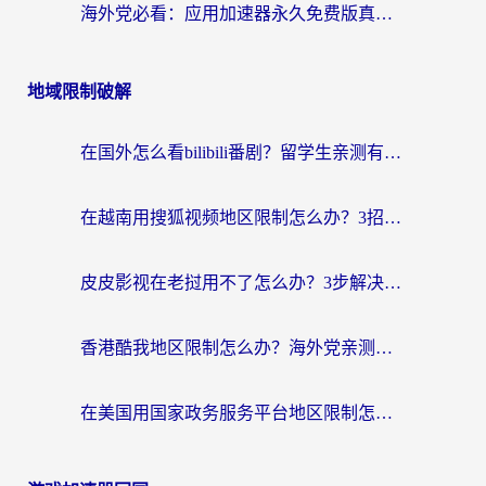
海外党必看：应用加速器永久免费版真的靠谱吗？教你选对回国加速器无缝刷国内资源
地域限制破解
在国外怎么看bilibili番剧？留学生亲测有效的地域限制突破指南（附酷我酷狗音乐解决方法）
在越南用搜狐视频地区限制怎么办？3招解决海外看国内剧难题（附西瓜视频CCTV观看技巧）
皮皮影视在老挝用不了怎么办？3步解决海外看国内影视&财经的痛点
香港酷我地区限制怎么办？海外党亲测有效的回国加速方案来了
在美国用国家政务服务平台地区限制怎么办？海外华人必备的突破攻略（附追剧看片技巧）