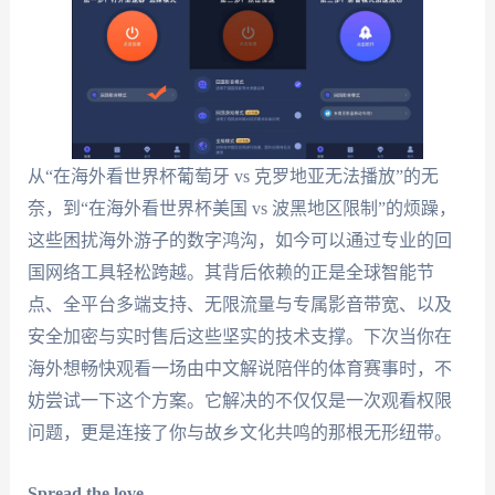
从“在海外看世界杯葡萄牙 vs 克罗地亚无法播放”的无
奈，到“在海外看世界杯美国 vs 波黑地区限制”的烦躁，
这些困扰海外游子的数字鸿沟，如今可以通过专业的回
国网络工具轻松跨越。其背后依赖的正是全球智能节
点、全平台多端支持、无限流量与专属影音带宽、以及
安全加密与实时售后这些坚实的技术支撑。下次当你在
海外想畅快观看一场由中文解说陪伴的体育赛事时，不
妨尝试一下这个方案。它解决的不仅仅是一次观看权限
问题，更是连接了你与故乡文化共鸣的那根无形纽带。
Spread the love