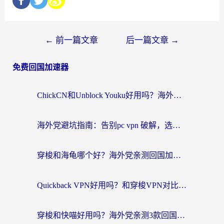
←
前一篇文章
后一篇文章
→
免费回国加速器
ChickCN和Unblock Youku好用吗？海外党亲测3款回国加速器，附iOS免费选择指南
海外党避坑指南：告别pc vpn 破解，选对回国加速器轻松访问国内资源
穿梭和海龟哪个好？海外党亲测回国加速器，附电脑免费VPN推荐
Quickback VPN好用吗？和穿梭VPN对比哪个回国效果更好？海外党必看的真实测评与选择指南
穿梭和快喵好用吗？海外党亲测3款回国加速器，附日本回国VPN避坑指南