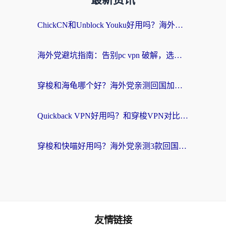
最新资讯
ChickCN和Unblock Youku好用吗？海外党亲测3款回国加速器，附iOS免费选择指南
海外党避坑指南：告别pc vpn 破解，选对回国加速器轻松访问国内资源
穿梭和海龟哪个好？海外党亲测回国加速器，附电脑免费VPN推荐
Quickback VPN好用吗？和穿梭VPN对比哪个回国效果更好？海外党必看的真实测评与选择指南
穿梭和快喵好用吗？海外党亲测3款回国加速器，附日本回国VPN避坑指南
友情链接