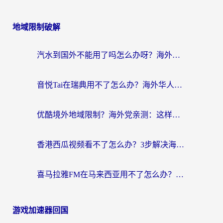
地域限制破解
汽水到国外不能用了吗怎么办呀？海外党追剧看片的救星在这里！
音悦Tai在瑞典用不了怎么办？海外华人追剧听歌的实用指南
优酷境外地域限制？海外党亲测：这样看国内剧再也不卡（附3个实用场景解决）
香港西瓜视频看不了怎么办？3步解决海外追剧难题，附靠谱加速器推荐
喜马拉雅FM在马来西亚用不了怎么办？海外华人亲测有效的回国加速指南
游戏加速器回国