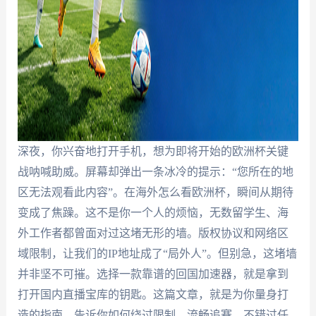
深夜，你兴奋地打开手机，想为即将开始的欧洲杯关键
战呐喊助威。屏幕却弹出一条冰冷的提示：“您所在的地
区无法观看此内容”。在海外怎么看欧洲杯，瞬间从期待
变成了焦躁。这不是你一个人的烦恼，无数留学生、海
外工作者都曾面对过这堵无形的墙。版权协议和网络区
域限制，让我们的IP地址成了“局外人”。但别急，这堵墙
并非坚不可摧。选择一款靠谱的回国加速器，就是拿到
打开国内直播宝库的钥匙。这篇文章，就是为你量身打
造的指南，告诉你如何绕过限制，流畅追赛，不错过任