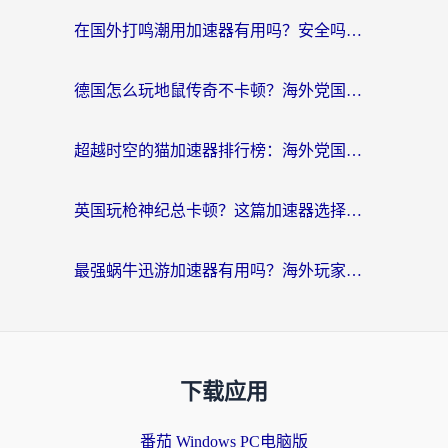
在国外打鸣潮用加速器有用吗？安全吗？海外玩家国服游戏加速全指南
德国怎么玩地鼠传奇不卡顿？海外党国服游戏加速全攻略（含战双EVE实用指南）
超越时空的猫加速器排行榜：海外党国服游戏不卡顿的终极选择指南
英国玩枪神纪总卡顿？这篇加速器选择指南帮你告别延迟（附实测推荐）
最强蜗牛迅游加速器有用吗？海外玩家国服游戏加速避坑指南（附德国玩忍者必须死3流星蝴蝶剑解决办法）
下载应用
番茄 Windows PC电脑版