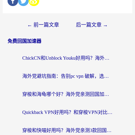
←
前一篇文章
后一篇文章
→
免费回国加速器
ChickCN和Unblock Youku好用吗？海外党亲测3款回国加速器，附iOS免费选择指南
海外党避坑指南：告别pc vpn 破解，选对回国加速器轻松访问国内资源
穿梭和海龟哪个好？海外党亲测回国加速器，附电脑免费VPN推荐
Quickback VPN好用吗？和穿梭VPN对比哪个回国效果更好？海外党必看的真实测评与选择指南
穿梭和快喵好用吗？海外党亲测3款回国加速器，附日本回国VPN避坑指南