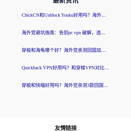
最新资讯
ChickCN和Unblock Youku好用吗？海外党亲测3款回国加速器，附iOS免费选择指南
海外党避坑指南：告别pc vpn 破解，选对回国加速器轻松访问国内资源
穿梭和海龟哪个好？海外党亲测回国加速器，附电脑免费VPN推荐
Quickback VPN好用吗？和穿梭VPN对比哪个回国效果更好？海外党必看的真实测评与选择指南
穿梭和快喵好用吗？海外党亲测3款回国加速器，附日本回国VPN避坑指南
友情链接