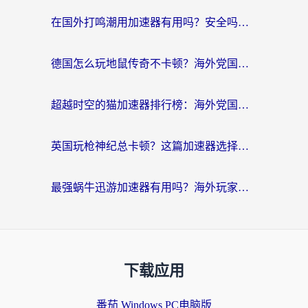
在国外打鸣潮用加速器有用吗？安全吗？海外玩家国服游戏加速全指南
德国怎么玩地鼠传奇不卡顿？海外党国服游戏加速全攻略（含战双EVE实用指南）
超越时空的猫加速器排行榜：海外党国服游戏不卡顿的终极选择指南
英国玩枪神纪总卡顿？这篇加速器选择指南帮你告别延迟（附实测推荐）
最强蜗牛迅游加速器有用吗？海外玩家国服游戏加速避坑指南（附德国玩忍者必须死3流星蝴蝶剑解决办法）
下载应用
番茄 Windows PC电脑版