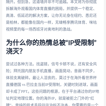
隔开。但别急，这道墙并非不可逾越。本文将为你彻底
拆解海外观看国内体育直播的困局，并提供一个稳定、
高清、低延迟的解决方案，让你无论身在纽约、悉尼还
是柏林，都能像在国内一样，无缝畅享腾讯体育、咪咕
视频里的每一场西班牙对奥地利的激战。
为什么你的热情总被“IP受限制”
浇灭？
尝试过各种方法。找盗链，信号卡顿不说，还有安全风
险；拜托国内朋友手机直播，画面晃动，音画不同步，
体验支离破碎。最让人沮丧的，莫过于在海外看世界杯
直播德国 vs 巴拉圭当前IP受限制，关键时刻进球，画面
却卡成了PPT。这些问题的根源，在于平台通过你的IP地
址判定地理位置。你的海外IP，就是被拒之门外的“红
牌”。单纯的技术手段往往治标不治本，你需要的是一个