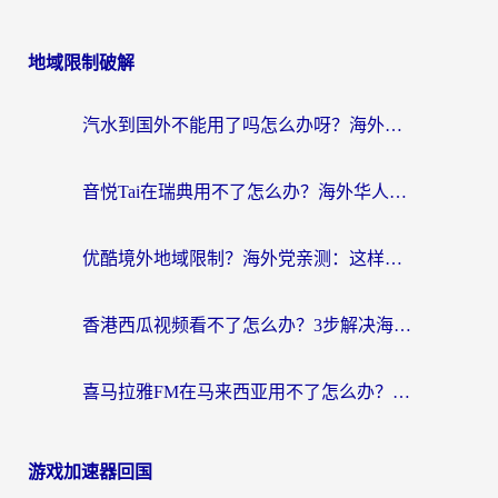
地域限制破解
汽水到国外不能用了吗怎么办呀？海外党追剧看片的救星在这里！
音悦Tai在瑞典用不了怎么办？海外华人追剧听歌的实用指南
优酷境外地域限制？海外党亲测：这样看国内剧再也不卡（附3个实用场景解决）
香港西瓜视频看不了怎么办？3步解决海外追剧难题，附靠谱加速器推荐
喜马拉雅FM在马来西亚用不了怎么办？海外华人亲测有效的回国加速指南
游戏加速器回国