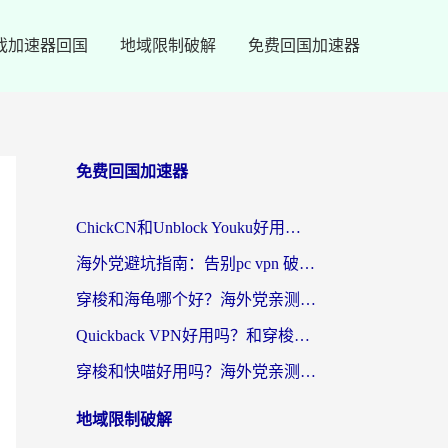
戏加速器回国
地域限制破解
免费回国加速器
免费回国加速器
ChickCN和Unblock Youku好用吗？海外党亲测3款回国加速器，附iOS免费选择指南
海外党避坑指南：告别pc vpn 破解，选对回国加速器轻松访问国内资源
穿梭和海龟哪个好？海外党亲测回国加速器，附电脑免费VPN推荐
Quickback VPN好用吗？和穿梭VPN对比哪个回国效果更好？海外党必看的真实测评与选择指南
穿梭和快喵好用吗？海外党亲测3款回国加速器，附日本回国VPN避坑指南
地域限制破解