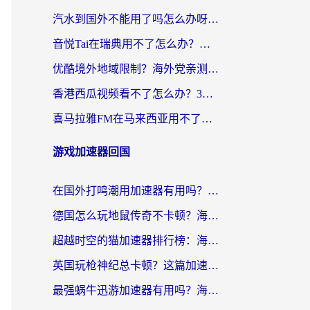
汽水到国外不能用了吗怎么办呀？海外党追剧看片的救星在这里！
音悦Tai在瑞典用不了怎么办？海外华人追剧听歌的实用指南
优酷境外地域限制？海外党亲测：这样看国内剧再也不卡（附3个实用场景解决）
香港西瓜视频看不了怎么办？3步解决海外追剧难题，附靠谱加速器推荐
喜马拉雅FM在马来西亚用不了怎么办？海外华人亲测有效的回国加速指南
游戏加速器回国
在国外打鸣潮用加速器有用吗？安全吗？海外玩家国服游戏加速全指南
德国怎么玩地鼠传奇不卡顿？海外党国服游戏加速全攻略（含战双EVE实用指南）
超越时空的猫加速器排行榜：海外党国服游戏不卡顿的终极选择指南
英国玩枪神纪总卡顿？这篇加速器选择指南帮你告别延迟（附实测推荐）
最强蜗牛迅游加速器有用吗？海外玩家国服游戏加速避坑指南（附德国玩忍者必须死3流星蝴蝶剑解决办法）