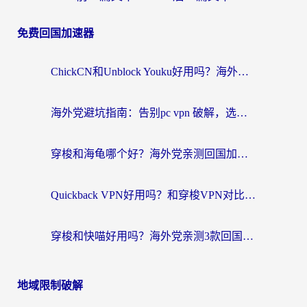
免费回国加速器
ChickCN和Unblock Youku好用吗？海外党亲测3款回国加速器，附iOS免费选择指南
海外党避坑指南：告别pc vpn 破解，选对回国加速器轻松访问国内资源
穿梭和海龟哪个好？海外党亲测回国加速器，附电脑免费VPN推荐
Quickback VPN好用吗？和穿梭VPN对比哪个回国效果更好？海外党必看的真实测评与选择指南
穿梭和快喵好用吗？海外党亲测3款回国加速器，附日本回国VPN避坑指南
地域限制破解