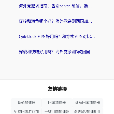
海外党避坑指南：告别pc vpn 破解，选对回国加速器轻松访问国内资源
穿梭和海龟哪个好？海外党亲测回国加速器，附电脑免费VPN推荐
Quickback VPN好用吗？和穿梭VPN对比哪个回国效果更好？海外党必看的真实测评与选择指南
穿梭和快喵好用吗？海外党亲测3款回国加速器，附日本回国VPN避坑指南
友情链接
番茄加速器
回国加速器
番茄回国加速器
免费回国游戏加
一键回国加速器
奇迹MU加速用什