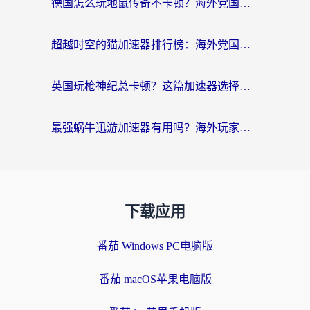
德国怎么玩地鼠传奇不卡顿？海外党国服游戏加速全攻略（含战双EVE实用指南）
超越时空的猫加速器排行榜：海外党国服游戏不卡顿的终极选择指南
英国玩枪神纪总卡顿？这篇加速器选择指南帮你告别延迟（附实测推荐）
最强蜗牛迅游加速器有用吗？海外玩家国服游戏加速避坑指南（附德国玩忍者必须死3流星蝴蝶剑解决办法）
下载应用
番茄 Windows PC电脑版
番茄 macOS苹果电脑版