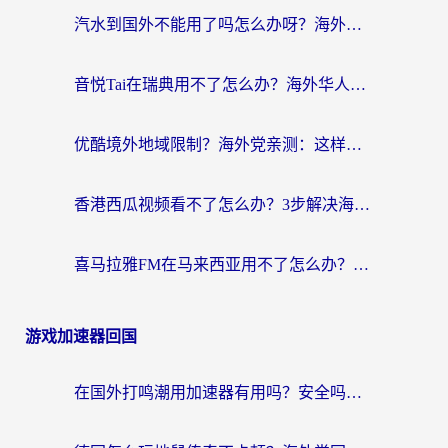
汽水到国外不能用了吗怎么办呀？海外党追剧看片的救星在这里！
音悦Tai在瑞典用不了怎么办？海外华人追剧听歌的实用指南
优酷境外地域限制？海外党亲测：这样看国内剧再也不卡（附3个实用场景解决）
香港西瓜视频看不了怎么办？3步解决海外追剧难题，附靠谱加速器推荐
喜马拉雅FM在马来西亚用不了怎么办？海外华人亲测有效的回国加速指南
游戏加速器回国
在国外打鸣潮用加速器有用吗？安全吗？海外玩家国服游戏加速全指南