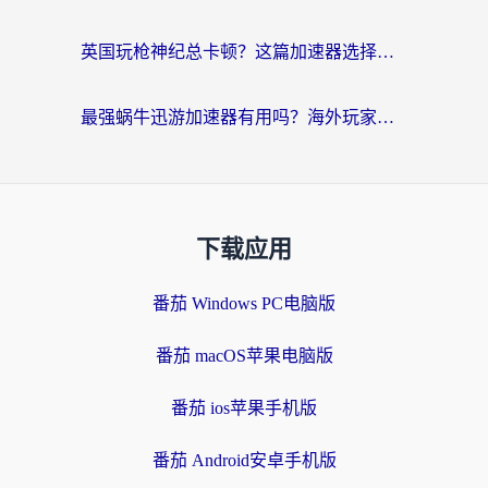
英国玩枪神纪总卡顿？这篇加速器选择指南帮你告别延迟（附实测推荐）
最强蜗牛迅游加速器有用吗？海外玩家国服游戏加速避坑指南（附德国玩忍者必须死3流星蝴蝶剑解决办法）
下载应用
番茄 Windows PC电脑版
番茄 macOS苹果电脑版
番茄 ios苹果手机版
番茄 Android安卓手机版