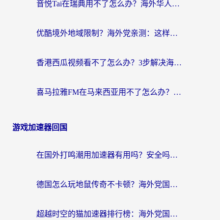
音悦Tai在瑞典用不了怎么办？海外华人追剧听歌的实用指南
优酷境外地域限制？海外党亲测：这样看国内剧再也不卡（附3个实用场景解决）
香港西瓜视频看不了怎么办？3步解决海外追剧难题，附靠谱加速器推荐
喜马拉雅FM在马来西亚用不了怎么办？海外华人亲测有效的回国加速指南
游戏加速器回国
在国外打鸣潮用加速器有用吗？安全吗？海外玩家国服游戏加速全指南
德国怎么玩地鼠传奇不卡顿？海外党国服游戏加速全攻略（含战双EVE实用指南）
超越时空的猫加速器排行榜：海外党国服游戏不卡顿的终极选择指南