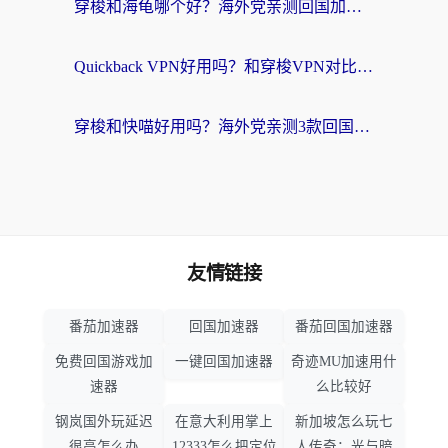
穿梭和海龟哪个好？海外党亲测回国加速器，附电脑免费VPN推荐
Quickback VPN好用吗？和穿梭VPN对比哪个回国效果更好？海外党必看的真实测评与选择指南
穿梭和快喵好用吗？海外党亲测3款回国加速器，附日本回国VPN避坑指南
友情链接
番茄加速器
回国加速器
番茄回国加速器
免费回国游戏加
一键回国加速器
奇迹MU加速用什
速器
么比较好
钢岚国外玩延迟
在意大利用掌上
新加坡怎么玩七
很高怎么办
12333怎么把定位
人传奇：光与暗