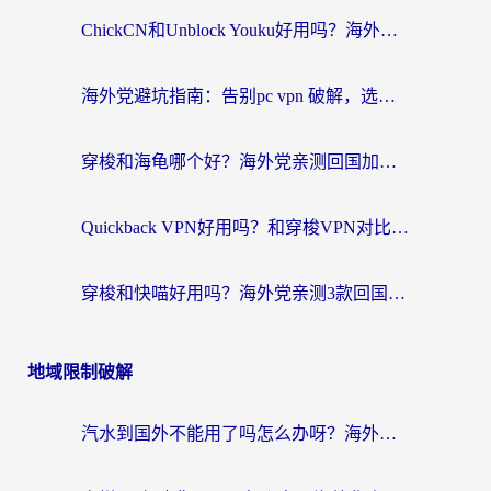
ChickCN和Unblock Youku好用吗？海外党亲测3款回国加速器，附iOS免费选择指南
海外党避坑指南：告别pc vpn 破解，选对回国加速器轻松访问国内资源
穿梭和海龟哪个好？海外党亲测回国加速器，附电脑免费VPN推荐
Quickback VPN好用吗？和穿梭VPN对比哪个回国效果更好？海外党必看的真实测评与选择指南
穿梭和快喵好用吗？海外党亲测3款回国加速器，附日本回国VPN避坑指南
地域限制破解
汽水到国外不能用了吗怎么办呀？海外党追剧看片的救星在这里！