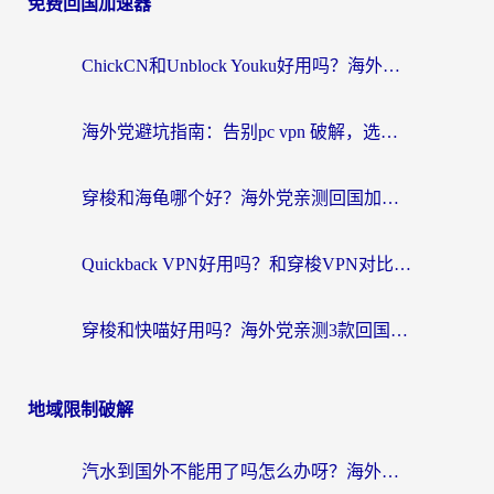
免费回国加速器
ChickCN和Unblock Youku好用吗？海外党亲测3款回国加速器，附iOS免费选择指南
海外党避坑指南：告别pc vpn 破解，选对回国加速器轻松访问国内资源
穿梭和海龟哪个好？海外党亲测回国加速器，附电脑免费VPN推荐
Quickback VPN好用吗？和穿梭VPN对比哪个回国效果更好？海外党必看的真实测评与选择指南
穿梭和快喵好用吗？海外党亲测3款回国加速器，附日本回国VPN避坑指南
地域限制破解
汽水到国外不能用了吗怎么办呀？海外党追剧看片的救星在这里！