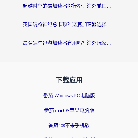
超越时空的猫加速器排行榜：海外党国服游戏不卡顿的终极选择指南
英国玩枪神纪总卡顿？这篇加速器选择指南帮你告别延迟（附实测推荐）
最强蜗牛迅游加速器有用吗？海外玩家国服游戏加速避坑指南（附德国玩忍者必须死3流星蝴蝶剑解决办法）
下载应用
番茄 Windows PC电脑版
番茄 macOS苹果电脑版
番茄 ios苹果手机版