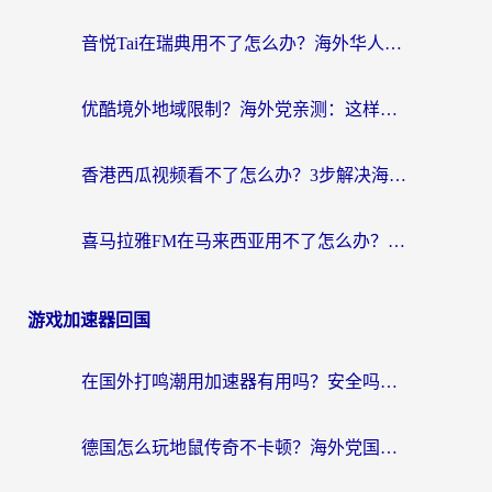
音悦Tai在瑞典用不了怎么办？海外华人追剧听歌的实用指南
优酷境外地域限制？海外党亲测：这样看国内剧再也不卡（附3个实用场景解决）
香港西瓜视频看不了怎么办？3步解决海外追剧难题，附靠谱加速器推荐
喜马拉雅FM在马来西亚用不了怎么办？海外华人亲测有效的回国加速指南
游戏加速器回国
在国外打鸣潮用加速器有用吗？安全吗？海外玩家国服游戏加速全指南
德国怎么玩地鼠传奇不卡顿？海外党国服游戏加速全攻略（含战双EVE实用指南）