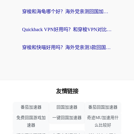
穿梭和海龟哪个好？海外党亲测回国加速器，附电脑免费VPN推荐
Quickback VPN好用吗？和穿梭VPN对比哪个回国效果更好？海外党必看的真实测评与选择指南
穿梭和快喵好用吗？海外党亲测3款回国加速器，附日本回国VPN避坑指南
友情链接
番茄加速器
回国加速器
番茄回国加速器
免费回国游戏加
一键回国加速器
奇迹MU加速用什
速器
么比较好