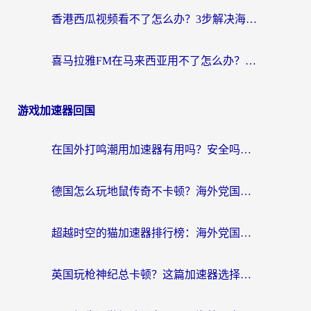
香港西瓜视频看不了怎么办？3步解决海外追剧难题，附靠谱加速器推荐
喜马拉雅FM在马来西亚用不了怎么办？海外华人亲测有效的回国加速指南
游戏加速器回国
在国外打鸣潮用加速器有用吗？安全吗？海外玩家国服游戏加速全指南
德国怎么玩地鼠传奇不卡顿？海外党国服游戏加速全攻略（含战双EVE实用指南）
超越时空的猫加速器排行榜：海外党国服游戏不卡顿的终极选择指南
英国玩枪神纪总卡顿？这篇加速器选择指南帮你告别延迟（附实测推荐）