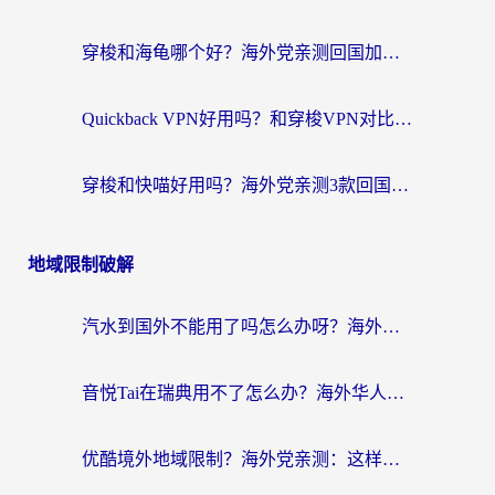
穿梭和海龟哪个好？海外党亲测回国加速器，附电脑免费VPN推荐
Quickback VPN好用吗？和穿梭VPN对比哪个回国效果更好？海外党必看的真实测评与选择指南
穿梭和快喵好用吗？海外党亲测3款回国加速器，附日本回国VPN避坑指南
地域限制破解
汽水到国外不能用了吗怎么办呀？海外党追剧看片的救星在这里！
音悦Tai在瑞典用不了怎么办？海外华人追剧听歌的实用指南
优酷境外地域限制？海外党亲测：这样看国内剧再也不卡（附3个实用场景解决）