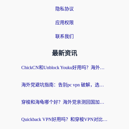
隐私协议
应用权限
联系我们
最新资讯
ChickCN和Unblock Youku好用吗？海外党亲测3款回国加速器，附iOS免费选择指南
海外党避坑指南：告别pc vpn 破解，选对回国加速器轻松访问国内资源
穿梭和海龟哪个好？海外党亲测回国加速器，附电脑免费VPN推荐
Quickback VPN好用吗？和穿梭VPN对比哪个回国效果更好？海外党必看的真实测评与选择指南