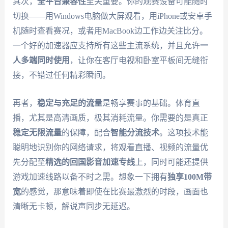
其次，
全平台兼容性
至关重要。你的观赛设备可能随时
切换——用Windows电脑做大屏观看，用iPhone或安卓手
机随时查看赛况，或者用MacBook边工作边关注比分。
一个好的加速器应支持所有这些主流系统，并且允许
一
人多端同时使用
，让你在客厅电视和卧室平板间无缝衔
接，不错过任何精彩瞬间。
再者，
稳定与充足的流量
是畅享赛事的基础。体育直
播，尤其是高清画质，极其消耗流量。你需要的是真正
稳定无限流量
的保障，配合
智能分流技术
。这项技术能
聪明地识别你的网络请求，将观看直播、视频的流量优
先分配至
精选的回国影音加速专线
上，同时可能还提供
游戏加速线路以备不时之需。想象一下拥有
独享100M带
宽
的感觉，那意味着即使在比赛最激烈的时段，画面也
清晰无卡顿，解说声同步无延迟。