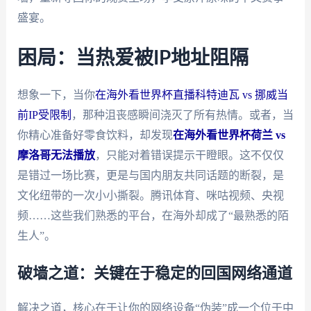
盛宴。
困局：当热爱被IP地址阻隔
想象一下，当你
在海外看世界杯直播科特迪瓦 vs 挪威当
前IP受限制
，那种沮丧感瞬间浇灭了所有热情。或者，当
你精心准备好零食饮料，却发现
在海外看世界杯荷兰 vs
摩洛哥无法播放
，只能对着错误提示干瞪眼。这不仅仅
是错过一场比赛，更是与国内朋友共同话题的断裂，是
文化纽带的一次小小撕裂。腾讯体育、咪咕视频、央视
频……这些我们熟悉的平台，在海外却成了“最熟悉的陌
生人”。
破墙之道：关键在于稳定的回国网络通道
解决之道，核心在于让你的网络设备“伪装”成一个位于中