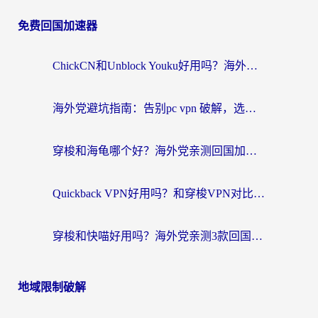
免费回国加速器
ChickCN和Unblock Youku好用吗？海外党亲测3款回国加速器，附iOS免费选择指南
海外党避坑指南：告别pc vpn 破解，选对回国加速器轻松访问国内资源
穿梭和海龟哪个好？海外党亲测回国加速器，附电脑免费VPN推荐
Quickback VPN好用吗？和穿梭VPN对比哪个回国效果更好？海外党必看的真实测评与选择指南
穿梭和快喵好用吗？海外党亲测3款回国加速器，附日本回国VPN避坑指南
地域限制破解