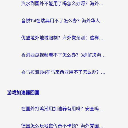
汽水到国外不能用了吗怎么办呀？海外党追剧看片的救星在这里！
音悦Tai在瑞典用不了怎么办？海外华人追剧听歌的实用指南
优酷境外地域限制？海外党亲测：这样看国内剧再也不卡（附3个实用场景解决）
香港西瓜视频看不了怎么办？3步解决海外追剧难题，附靠谱加速器推荐
喜马拉雅FM在马来西亚用不了怎么办？海外华人亲测有效的回国加速指南
游戏加速器回国
在国外打鸣潮用加速器有用吗？安全吗？海外玩家国服游戏加速全指南
德国怎么玩地鼠传奇不卡顿？海外党国服游戏加速全攻略（含战双EVE实用指南）