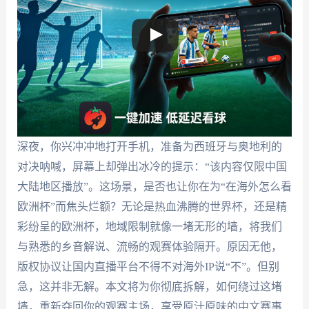
深夜，你兴冲冲地打开手机，准备为西班牙与奥地利的
对决呐喊，屏幕上却弹出冰冷的提示：“该内容仅限中国
大陆地区播放”。这场景，是否也让你在为“在海外怎么看
欧洲杯”而焦头烂额？无论是热血沸腾的世界杯，还是精
彩纷呈的欧洲杯，地域限制就像一堵无形的墙，将我们
与熟悉的乡音解说、流畅的观赛体验隔开。原因无他，
版权协议让国内直播平台不得不对海外IP说“不”。但别
急，这并非无解。本文将为你彻底拆解，如何绕过这堵
墙，重新夺回你的观赛主场，享受原汁原味的中文赛事