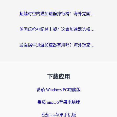
超越时空的猫加速器排行榜：海外党国服游戏不卡顿的终极选择指南
英国玩枪神纪总卡顿？这篇加速器选择指南帮你告别延迟（附实测推荐）
最强蜗牛迅游加速器有用吗？海外玩家国服游戏加速避坑指南（附德国玩忍者必须死3流星蝴蝶剑解决办法）
下载应用
番茄 Windows PC电脑版
番茄 macOS苹果电脑版
番茄 ios苹果手机版