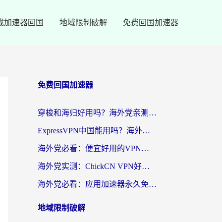
戏加速器回国
地域限制破解
免费回国加速器
免费回国加速器
穿梭和海归好用吗？海外党亲测：3步选对回国加速器，无缝刷国内剧玩手游
ExpressVPN中国能用吗？海外党翻回国内的加速器选择指南（附番茄加速器实测）
海外党必看：便宜好用的VPN怎么选？3步解决回国访问难题+Steam改区技巧
海外党实测：ChickCN VPN好用吗？和OurPlay VPN对比哪个回国效果更好？附避坑指南
海外党必看：应用加速器永久免费版真的靠谱吗？教你选对回国加速器无缝刷国内资源
地域限制破解