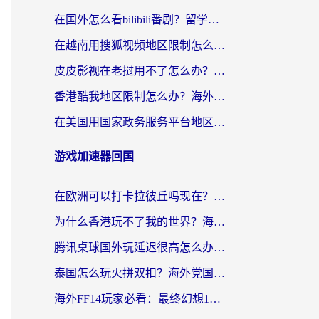
在国外怎么看bilibili番剧？留学生亲测有效的地域限制突破指南（附酷我酷狗音乐解决方法）
在越南用搜狐视频地区限制怎么办？3招解决海外看国内剧难题（附西瓜视频CCTV观看技巧）
皮皮影视在老挝用不了怎么办？3步解决海外看国内影视&财经的痛点
香港酷我地区限制怎么办？海外党亲测有效的回国加速方案来了
在美国用国家政务服务平台地区限制怎么办？海外华人必备的突破攻略（附追剧看片技巧）
游戏加速器回国
在欧洲可以打卡拉彼丘吗现在？海外党国服游戏加速器终极避坑指南
为什么香港玩不了我的世界？海外党国服游戏加速终极解决方案
腾讯桌球国外玩延迟很高怎么办？海外党亲测有效的国服游戏加速指南
泰国怎么玩火拼双扣？海外党国服游戏加速终极指南（附暗区突围植物大战僵尸实测）
海外FF14玩家必看：最终幻想14国外加速器下载安装全攻略+卡顿解决秘籍