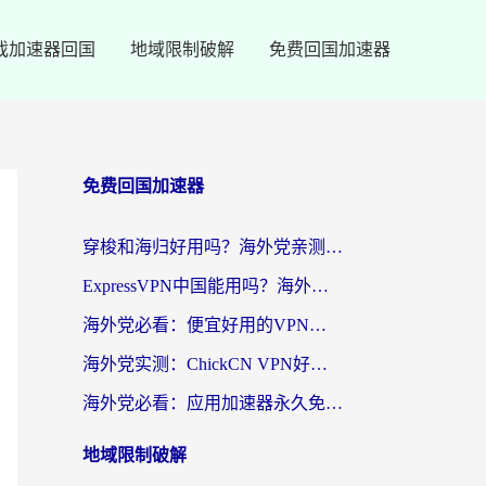
戏加速器回国
地域限制破解
免费回国加速器
免费回国加速器
穿梭和海归好用吗？海外党亲测：3步选对回国加速器，无缝刷国内剧玩手游
ExpressVPN中国能用吗？海外党翻回国内的加速器选择指南（附番茄加速器实测）
海外党必看：便宜好用的VPN怎么选？3步解决回国访问难题+Steam改区技巧
海外党实测：ChickCN VPN好用吗？和OurPlay VPN对比哪个回国效果更好？附避坑指南
海外党必看：应用加速器永久免费版真的靠谱吗？教你选对回国加速器无缝刷国内资源
地域限制破解