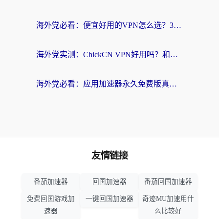
海外党必看：便宜好用的VPN怎么选？3步解决回国访问难题+Steam改区技巧
海外党实测：ChickCN VPN好用吗？和OurPlay VPN对比哪个回国效果更好？附避坑指南
海外党必看：应用加速器永久免费版真的靠谱吗？教你选对回国加速器无缝刷国内资源
友情链接
番茄加速器
回国加速器
番茄回国加速器
免费回国游戏加
一键回国加速器
奇迹MU加速用什
速器
么比较好