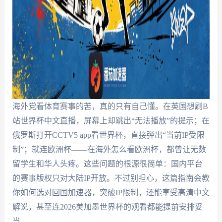
海外党看体育赛事的苦，真的只有自己懂。在英国想刷B
站世界杯中文直播，屏幕上却跳出“无法播放”的提示；在
俄罗斯打开CCTV5 app看世界杯，直接弹出“当前IP受限
制”；就连欧洲杯——在海外怎么看欧洲杯，都曾让无数
留学生和华人头疼。这些问题的根源很简单：国内平台
的赛事版权只对大陆IP开放。不过别担心，这篇指南会教
你如何选对回国加速器，突破IP限制，还能享受高清中文
解说，甚至连2026美加墨世界杯的观看都能提前安排妥
当。