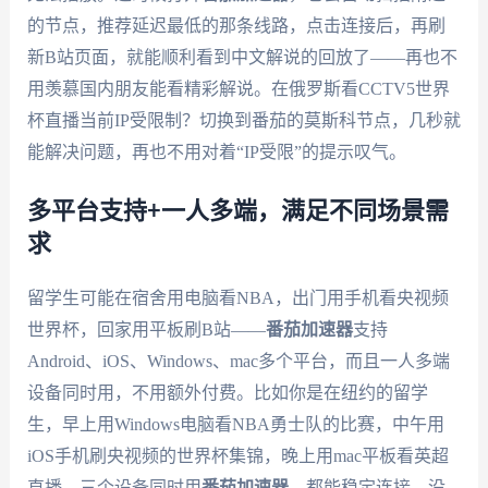
的节点，推荐延迟最低的那条线路，点击连接后，再刷
新B站页面，就能顺利看到中文解说的回放了——再也不
用羡慕国内朋友能看精彩解说。在俄罗斯看CCTV5世界
杯直播当前IP受限制？切换到番茄的莫斯科节点，几秒就
能解决问题，再也不用对着“IP受限”的提示叹气。
多平台支持+一人多端，满足不同场景需
求
留学生可能在宿舍用电脑看NBA，出门用手机看央视频
世界杯，回家用平板刷B站——
番茄加速器
支持
Android、iOS、Windows、mac多个平台，而且一人多端
设备同时用，不用额外付费。比如你是在纽约的留学
生，早上用Windows电脑看NBA勇士队的比赛，中午用
iOS手机刷央视频的世界杯集锦，晚上用mac平板看英超
直播，三个设备同时用
番茄加速器
，都能稳定连接，没