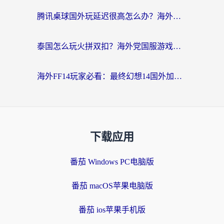
腾讯桌球国外玩延迟很高怎么办？海外党亲测有效的国服游戏加速指南
泰国怎么玩火拼双扣？海外党国服游戏加速终极指南（附暗区突围植物大战僵尸实测）
海外FF14玩家必看：最终幻想14国外加速器下载安装全攻略+卡顿解决秘籍
下载应用
番茄 Windows PC电脑版
番茄 macOS苹果电脑版
番茄 ios苹果手机版