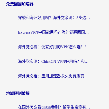
免费回国加速器
穿梭和海归好用吗？海外党亲测：3步选对回国加速器，无缝刷国内剧玩手游
ExpressVPN中国能用吗？海外党翻回国内的加速器选择指南（附番茄加速器实测）
海外党必看：便宜好用的VPN怎么选？3步解决回国访问难题+Steam改区技巧
海外党实测：ChickCN VPN好用吗？和OurPlay VPN对比哪个回国效果更好？附避坑指南
海外党必看：应用加速器永久免费版真的靠谱吗？教你选对回国加速器无缝刷国内资源
地域限制破解
在国外怎么看bilibili番剧？留学生亲测有效的地域限制突破指南（附酷我酷狗音乐解决方法）