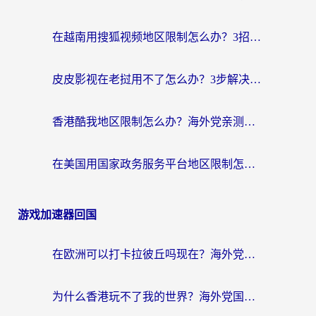
在越南用搜狐视频地区限制怎么办？3招解决海外看国内剧难题（附西瓜视频CCTV观看技巧）
皮皮影视在老挝用不了怎么办？3步解决海外看国内影视&财经的痛点
香港酷我地区限制怎么办？海外党亲测有效的回国加速方案来了
在美国用国家政务服务平台地区限制怎么办？海外华人必备的突破攻略（附追剧看片技巧）
游戏加速器回国
在欧洲可以打卡拉彼丘吗现在？海外党国服游戏加速器终极避坑指南
为什么香港玩不了我的世界？海外党国服游戏加速终极解决方案