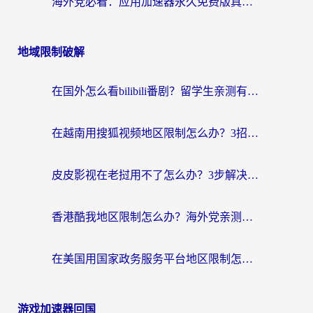
海外党必看：应用加速器永久免费版真的靠谱吗？教你选对回国加速器无缝刷国内资源
地域限制破解
在国外怎么看bilibili番剧？留学生亲测有效的地域限制突破指南（附酷我酷狗音乐解决方法）
在越南用搜狐视频地区限制怎么办？3招解决海外看国内剧难题（附西瓜视频CCTV观看技巧）
皮皮影视在老挝用不了怎么办？3步解决海外看国内影视&财经的痛点
香港酷我地区限制怎么办？海外党亲测有效的回国加速方案来了
在美国用国家政务服务平台地区限制怎么办？海外华人必备的突破攻略（附追剧看片技巧）
游戏加速器回国