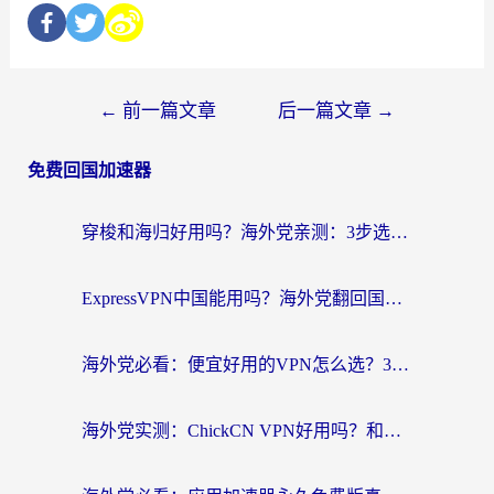
←
前一篇文章
后一篇文章
→
免费回国加速器
穿梭和海归好用吗？海外党亲测：3步选对回国加速器，无缝刷国内剧玩手游
ExpressVPN中国能用吗？海外党翻回国内的加速器选择指南（附番茄加速器实测）
海外党必看：便宜好用的VPN怎么选？3步解决回国访问难题+Steam改区技巧
海外党实测：ChickCN VPN好用吗？和OurPlay VPN对比哪个回国效果更好？附避坑指南