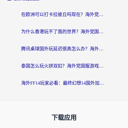
在欧洲可以打卡拉彼丘吗现在？海外党国服游戏加速器终极避坑指南
为什么香港玩不了我的世界？海外党国服游戏加速终极解决方案
腾讯桌球国外玩延迟很高怎么办？海外党亲测有效的国服游戏加速指南
泰国怎么玩火拼双扣？海外党国服游戏加速终极指南（附暗区突围植物大战僵尸实测）
海外FF14玩家必看：最终幻想14国外加速器下载安装全攻略+卡顿解决秘籍
下载应用