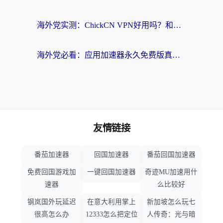
海外党实测：ChickCN VPN好用吗？和OurPlay VPN对比哪个回国效果更好？附避坑指南
海外党必看：应用加速器永久免费版真的靠谱吗？教你选对回国加速器无缝刷国内资源
友情链接
番茄加速器
回国加速器
番茄回国加速器
免费回国游戏加
一键回国加速器
奇迹MU加速用什
速器
么比较好
钢岚国外玩延迟
在意大利用掌上
新加坡怎么玩七
很高怎么办
12333怎么把定位
人传奇：光与暗