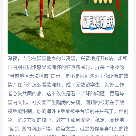
深夜，当你在异国他乡的公寓里，兴奋地打开B站，想和
国内朋友同步感受欧洲杯的狂热氛围时，屏幕上冰冷的
“当前地区无法播放”提示，是不是瞬间浇灭了你所有的热
情？在海外怎么看欧洲杯，成了无数留学生、海外工作
者心头共同的痛。这不仅仅是看不了球的问题，更是与
国内文化、社交圈产生隔阂的失落。问题的根源在于版
权地域限制，你的海外IP地址被平台识别并拦截了。但别
急，解决方案的核心，就在于如何安全、稳定、高速地
“回到”国内网络环境。这篇文章，就是为你量身打造的终