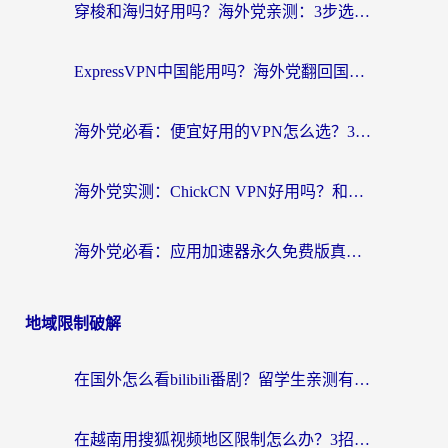
穿梭和海归好用吗？海外党亲测：3步选对回国加速器，无缝刷国内剧玩手游
ExpressVPN中国能用吗？海外党翻回国内的加速器选择指南（附番茄加速器实测）
海外党必看：便宜好用的VPN怎么选？3步解决回国访问难题+Steam改区技巧
海外党实测：ChickCN VPN好用吗？和OurPlay VPN对比哪个回国效果更好？附避坑指南
海外党必看：应用加速器永久免费版真的靠谱吗？教你选对回国加速器无缝刷国内资源
地域限制破解
在国外怎么看bilibili番剧？留学生亲测有效的地域限制突破指南（附酷我酷狗音乐解决方法）
在越南用搜狐视频地区限制怎么办？3招解决海外看国内剧难题（附西瓜视频CCTV观看技巧）