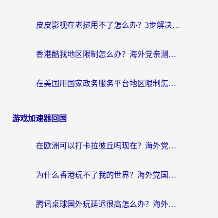
皮皮影视在老挝用不了怎么办？3步解决海外看国内影视&财经的痛点
香港酷我地区限制怎么办？海外党亲测有效的回国加速方案来了
在美国用国家政务服务平台地区限制怎么办？海外华人必备的突破攻略（附追剧看片技巧）
游戏加速器回国
在欧洲可以打卡拉彼丘吗现在？海外党国服游戏加速器终极避坑指南
为什么香港玩不了我的世界？海外党国服游戏加速终极解决方案
腾讯桌球国外玩延迟很高怎么办？海外党亲测有效的国服游戏加速指南