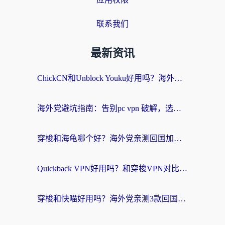
联系我们
最新资讯
ChickCN和Unblock Youku好用吗？海外党亲测3款回国加速器，附iOS免费选择指南
海外党避坑指南：告别pc vpn 破解，选对回国加速器轻松访问国内资源
穿梭和海龟哪个好？海外党亲测回国加速器，附电脑免费VPN推荐
Quickback VPN好用吗？和穿梭VPN对比哪个回国效果更好？海外党必看的真实测评与选择指南
穿梭和快喵好用吗？海外党亲测3款回国加速器，附日本回国VPN避坑指南