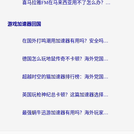
喜马拉雅FM在马来西亚用不了怎么办？海外华人亲测有效的回国加速指南
游戏加速器回国
在国外打鸣潮用加速器有用吗？安全吗？海外玩家国服游戏加速全指南
德国怎么玩地鼠传奇不卡顿？海外党国服游戏加速全攻略（含战双EVE实用指南）
超越时空的猫加速器排行榜：海外党国服游戏不卡顿的终极选择指南
英国玩枪神纪总卡顿？这篇加速器选择指南帮你告别延迟（附实测推荐）
最强蜗牛迅游加速器有用吗？海外玩家国服游戏加速避坑指南（附德国玩忍者必须死3流星蝴蝶剑解决办法）