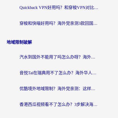
Quickback VPN好用吗？和穿梭VPN对比哪个回国效果更好？海外党必看的真实测评与选择指南
穿梭和快喵好用吗？海外党亲测3款回国加速器，附日本回国VPN避坑指南
地域限制破解
汽水到国外不能用了吗怎么办呀？海外党追剧看片的救星在这里！
音悦Tai在瑞典用不了怎么办？海外华人追剧听歌的实用指南
优酷境外地域限制？海外党亲测：这样看国内剧再也不卡（附3个实用场景解决）
香港西瓜视频看不了怎么办？3步解决海外追剧难题，附靠谱加速器推荐