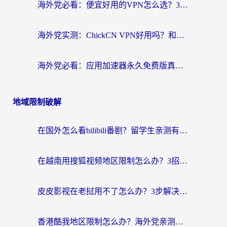
海外党必看：便宜好用的VPN怎么选？3步解决回国访问难题+Steam改区技巧
海外党实测：ChickCN VPN好用吗？和OurPlay VPN对比哪个回国效果更好？附避坑指南
海外党必看：应用加速器永久免费版真的靠谱吗？教你选对回国加速器无缝刷国内资源
地域限制破解
在国外怎么看bilibili番剧？留学生亲测有效的地域限制突破指南（附酷我酷狗音乐解决方法）
在越南用搜狐视频地区限制怎么办？3招解决海外看国内剧难题（附西瓜视频CCTV观看技巧）
皮皮影视在老挝用不了怎么办？3步解决海外看国内影视&财经的痛点
香港酷我地区限制怎么办？海外党亲测有效的回国加速方案来了