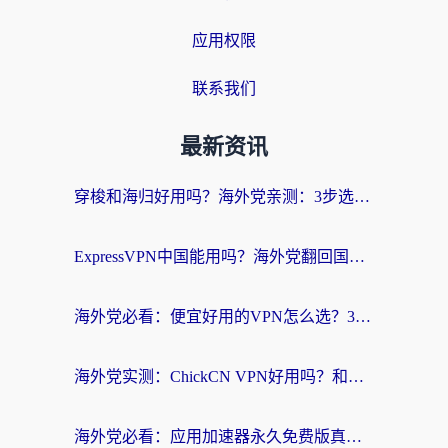
应用权限
联系我们
最新资讯
穿梭和海归好用吗？海外党亲测：3步选对回国加速器，无缝刷国内剧玩手游
ExpressVPN中国能用吗？海外党翻回国内的加速器选择指南（附番茄加速器实测）
海外党必看：便宜好用的VPN怎么选？3步解决回国访问难题+Steam改区技巧
海外党实测：ChickCN VPN好用吗？和OurPlay VPN对比哪个回国效果更好？附避坑指南
海外党必看：应用加速器永久免费版真的靠谱吗？教你选对回国加速器无缝刷国内资源