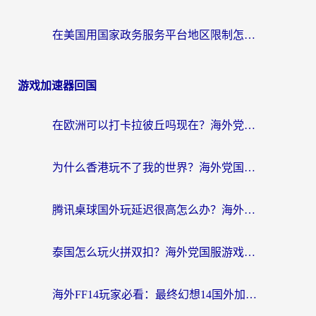
在美国用国家政务服务平台地区限制怎么办？海外华人必备的突破攻略（附追剧看片技巧）
游戏加速器回国
在欧洲可以打卡拉彼丘吗现在？海外党国服游戏加速器终极避坑指南
为什么香港玩不了我的世界？海外党国服游戏加速终极解决方案
腾讯桌球国外玩延迟很高怎么办？海外党亲测有效的国服游戏加速指南
泰国怎么玩火拼双扣？海外党国服游戏加速终极指南（附暗区突围植物大战僵尸实测）
海外FF14玩家必看：最终幻想14国外加速器下载安装全攻略+卡顿解决秘籍