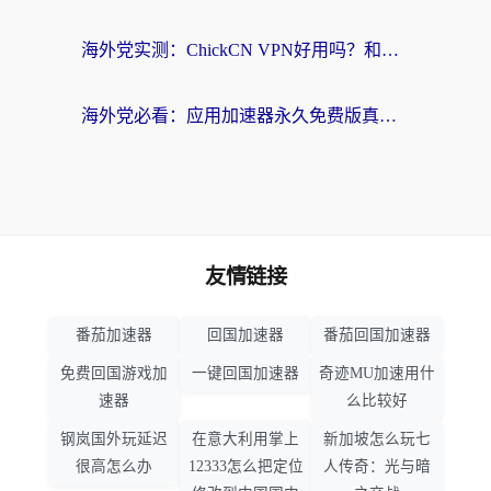
海外党实测：ChickCN VPN好用吗？和OurPlay VPN对比哪个回国效果更好？附避坑指南
海外党必看：应用加速器永久免费版真的靠谱吗？教你选对回国加速器无缝刷国内资源
友情链接
番茄加速器
回国加速器
番茄回国加速器
免费回国游戏加
一键回国加速器
奇迹MU加速用什
速器
么比较好
钢岚国外玩延迟
在意大利用掌上
新加坡怎么玩七
很高怎么办
12333怎么把定位
人传奇：光与暗