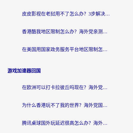
皮皮影视在老挝用不了怎么办？3步解决海外看国内影视&财经的痛点
香港酷我地区限制怎么办？海外党亲测有效的回国加速方案来了
在美国用国家政务服务平台地区限制怎么办？海外华人必备的突破攻略（附追剧看片技巧）
游戏加速器回国
在欧洲可以打卡拉彼丘吗现在？海外党国服游戏加速器终极避坑指南
为什么香港玩不了我的世界？海外党国服游戏加速终极解决方案
腾讯桌球国外玩延迟很高怎么办？海外党亲测有效的国服游戏加速指南