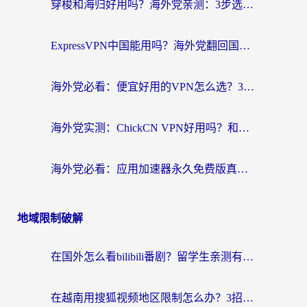
穿梭和海归好用吗？海外党亲测：3步选对回国加速器，无缝刷国内剧玩手游
ExpressVPN中国能用吗？海外党翻回国内的加速器选择指南（附番茄加速器实测）
海外党必看：便宜好用的VPN怎么选？3步解决回国访问难题+Steam改区技巧
海外党实测：ChickCN VPN好用吗？和OurPlay VPN对比哪个回国效果更好？附避坑指南
海外党必看：应用加速器永久免费版真的靠谱吗？教你选对回国加速器无缝刷国内资源
地域限制破解
在国外怎么看bilibili番剧？留学生亲测有效的地域限制突破指南（附酷我酷狗音乐解决方法）
在越南用搜狐视频地区限制怎么办？3招解决海外看国内剧难题（附西瓜视频CCTV观看技巧）