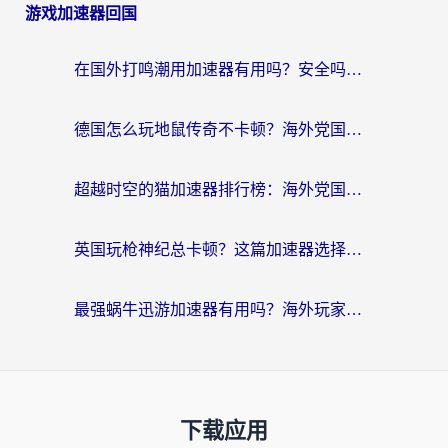
游戏加速器回国
在国外打鸣潮用加速器有用吗？安全吗？海外玩家国服游戏加速全指南
德国怎么玩地鼠传奇不卡顿？海外党国服游戏加速全攻略（含战双EVE实用指南）
超越时空的猫加速器排行榜：海外党国服游戏不卡顿的终极选择指南
英国玩枪神纪总卡顿？这篇加速器选择指南帮你告别延迟（附实测推荐）
最强蜗牛迅游加速器有用吗？海外玩家国服游戏加速避坑指南（附德国玩忍者必须死3流星蝴蝶剑解决办法）
下载应用