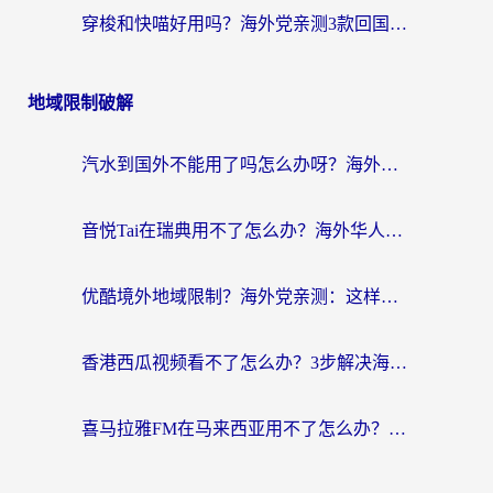
穿梭和快喵好用吗？海外党亲测3款回国加速器，附日本回国VPN避坑指南
地域限制破解
汽水到国外不能用了吗怎么办呀？海外党追剧看片的救星在这里！
音悦Tai在瑞典用不了怎么办？海外华人追剧听歌的实用指南
优酷境外地域限制？海外党亲测：这样看国内剧再也不卡（附3个实用场景解决）
香港西瓜视频看不了怎么办？3步解决海外追剧难题，附靠谱加速器推荐
喜马拉雅FM在马来西亚用不了怎么办？海外华人亲测有效的回国加速指南