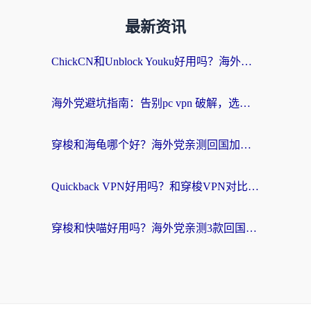
最新资讯
ChickCN和Unblock Youku好用吗？海外党亲测3款回国加速器，附iOS免费选择指南
海外党避坑指南：告别pc vpn 破解，选对回国加速器轻松访问国内资源
穿梭和海龟哪个好？海外党亲测回国加速器，附电脑免费VPN推荐
Quickback VPN好用吗？和穿梭VPN对比哪个回国效果更好？海外党必看的真实测评与选择指南
穿梭和快喵好用吗？海外党亲测3款回国加速器，附日本回国VPN避坑指南