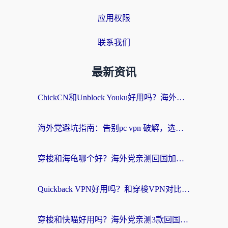
应用权限
联系我们
最新资讯
ChickCN和Unblock Youku好用吗？海外党亲测3款回国加速器，附iOS免费选择指南
海外党避坑指南：告别pc vpn 破解，选对回国加速器轻松访问国内资源
穿梭和海龟哪个好？海外党亲测回国加速器，附电脑免费VPN推荐
Quickback VPN好用吗？和穿梭VPN对比哪个回国效果更好？海外党必看的真实测评与选择指南
穿梭和快喵好用吗？海外党亲测3款回国加速器，附日本回国VPN避坑指南