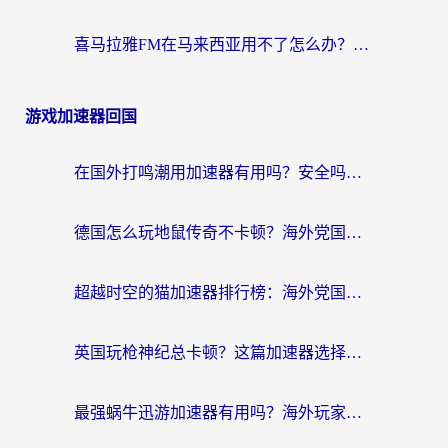
喜马拉雅FM在马来西亚用不了怎么办？海外华人亲测有效的回国加速指南
游戏加速器回国
在国外打鸣潮用加速器有用吗？安全吗？海外玩家国服游戏加速全指南
德国怎么玩地鼠传奇不卡顿？海外党国服游戏加速全攻略（含战双EVE实用指南）
超越时空的猫加速器排行榜：海外党国服游戏不卡顿的终极选择指南
英国玩枪神纪总卡顿？这篇加速器选择指南帮你告别延迟（附实测推荐）
最强蜗牛迅游加速器有用吗？海外玩家国服游戏加速避坑指南（附德国玩忍者必须死3流星蝴蝶剑解决办法）