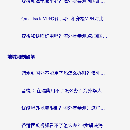
穿梭和海龟哪个好？海外党亲测回国加速器，附电脑免费VPN推荐
Quickback VPN好用吗？和穿梭VPN对比哪个回国效果更好？海外党必看的真实测评与选择指南
穿梭和快喵好用吗？海外党亲测3款回国加速器，附日本回国VPN避坑指南
地域限制破解
汽水到国外不能用了吗怎么办呀？海外党追剧看片的救星在这里！
音悦Tai在瑞典用不了怎么办？海外华人追剧听歌的实用指南
优酷境外地域限制？海外党亲测：这样看国内剧再也不卡（附3个实用场景解决）
香港西瓜视频看不了怎么办？3步解决海外追剧难题，附靠谱加速器推荐