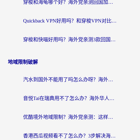
穿梭和海龟哪个好？海外党亲测回国加速器，附电脑免费VPN推荐
Quickback VPN好用吗？和穿梭VPN对比哪个回国效果更好？海外党必看的真实测评与选择指南
穿梭和快喵好用吗？海外党亲测3款回国加速器，附日本回国VPN避坑指南
地域限制破解
汽水到国外不能用了吗怎么办呀？海外党追剧看片的救星在这里！
音悦Tai在瑞典用不了怎么办？海外华人追剧听歌的实用指南
优酷境外地域限制？海外党亲测：这样看国内剧再也不卡（附3个实用场景解决）
香港西瓜视频看不了怎么办？3步解决海外追剧难题，附靠谱加速器推荐