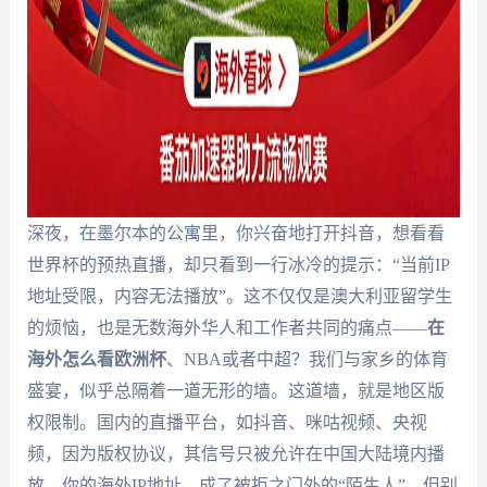
深夜，在墨尔本的公寓里，你兴奋地打开抖音，想看看
世界杯的预热直播，却只看到一行冰冷的提示：“当前IP
地址受限，内容无法播放”。这不仅仅是澳大利亚留学生
的烦恼，也是无数海外华人和工作者共同的痛点——
在
海外怎么看欧洲杯
、NBA或者中超？我们与家乡的体育
盛宴，似乎总隔着一道无形的墙。这道墙，就是地区版
权限制。国内的直播平台，如抖音、咪咕视频、央视
频，因为版权协议，其信号只被允许在中国大陆境内播
放。你的海外IP地址，成了被拒之门外的“陌生人”。但别