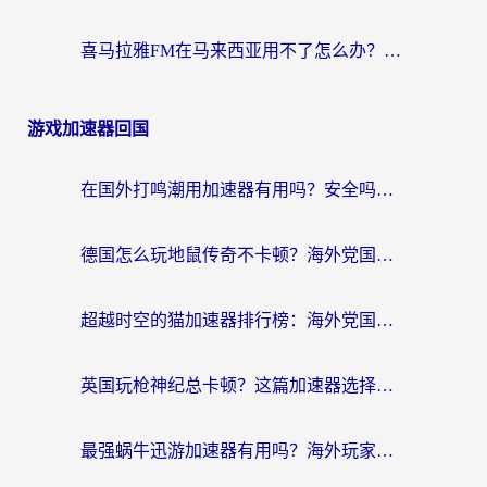
喜马拉雅FM在马来西亚用不了怎么办？海外华人亲测有效的回国加速指南
游戏加速器回国
在国外打鸣潮用加速器有用吗？安全吗？海外玩家国服游戏加速全指南
德国怎么玩地鼠传奇不卡顿？海外党国服游戏加速全攻略（含战双EVE实用指南）
超越时空的猫加速器排行榜：海外党国服游戏不卡顿的终极选择指南
英国玩枪神纪总卡顿？这篇加速器选择指南帮你告别延迟（附实测推荐）
最强蜗牛迅游加速器有用吗？海外玩家国服游戏加速避坑指南（附德国玩忍者必须死3流星蝴蝶剑解决办法）