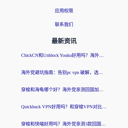
应用权限
联系我们
最新资讯
ChickCN和Unblock Youku好用吗？海外党亲测3款回国加速器，附iOS免费选择指南
海外党避坑指南：告别pc vpn 破解，选对回国加速器轻松访问国内资源
穿梭和海龟哪个好？海外党亲测回国加速器，附电脑免费VPN推荐
Quickback VPN好用吗？和穿梭VPN对比哪个回国效果更好？海外党必看的真实测评与选择指南
穿梭和快喵好用吗？海外党亲测3款回国加速器，附日本回国VPN避坑指南