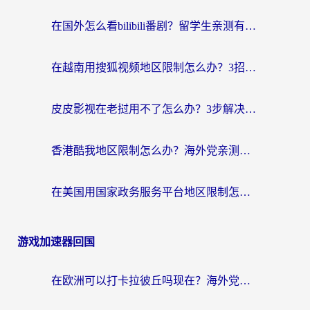
在国外怎么看bilibili番剧？留学生亲测有效的地域限制突破指南（附酷我酷狗音乐解决方法）
在越南用搜狐视频地区限制怎么办？3招解决海外看国内剧难题（附西瓜视频CCTV观看技巧）
皮皮影视在老挝用不了怎么办？3步解决海外看国内影视&财经的痛点
香港酷我地区限制怎么办？海外党亲测有效的回国加速方案来了
在美国用国家政务服务平台地区限制怎么办？海外华人必备的突破攻略（附追剧看片技巧）
游戏加速器回国
在欧洲可以打卡拉彼丘吗现在？海外党国服游戏加速器终极避坑指南