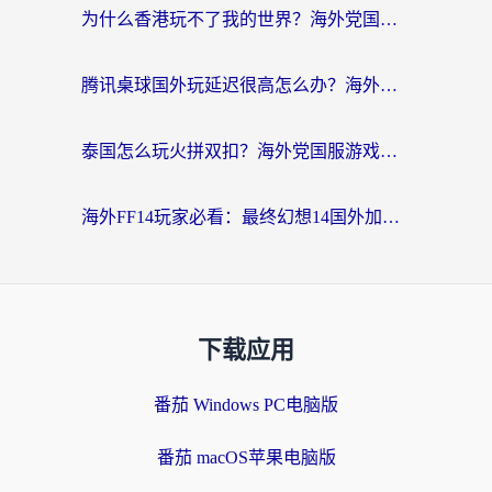
为什么香港玩不了我的世界？海外党国服游戏加速终极解决方案
腾讯桌球国外玩延迟很高怎么办？海外党亲测有效的国服游戏加速指南
泰国怎么玩火拼双扣？海外党国服游戏加速终极指南（附暗区突围植物大战僵尸实测）
海外FF14玩家必看：最终幻想14国外加速器下载安装全攻略+卡顿解决秘籍
下载应用
番茄 Windows PC电脑版
番茄 macOS苹果电脑版