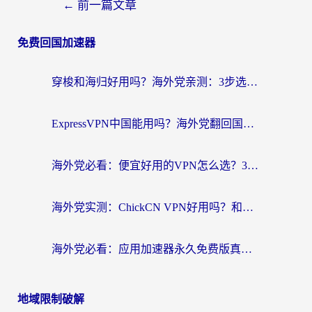
←
前一篇文章
免费回国加速器
穿梭和海归好用吗？海外党亲测：3步选对回国加速器，无缝刷国内剧玩手游
ExpressVPN中国能用吗？海外党翻回国内的加速器选择指南（附番茄加速器实测）
海外党必看：便宜好用的VPN怎么选？3步解决回国访问难题+Steam改区技巧
海外党实测：ChickCN VPN好用吗？和OurPlay VPN对比哪个回国效果更好？附避坑指南
海外党必看：应用加速器永久免费版真的靠谱吗？教你选对回国加速器无缝刷国内资源
地域限制破解