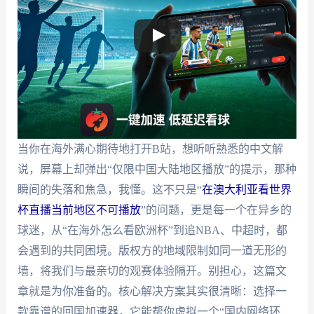
当你在海外满心期待地打开B站，想听听熟悉的中文解
说，屏幕上却弹出“仅限中国大陆地区播放”的提示，那种
瞬间的失落和焦急，我懂。这不只是“
在澳大利亚看世界
杯直播当前地区不可播放
”的问题，更是每一个在异乡的
球迷，从“在海外怎么看欧洲杯”到追NBA、中超时，都
会遇到的共同困境。版权方的地域限制如同一道无形的
墙，将我们与最亲切的观赛体验隔开。别担心，这篇文
章就是为你准备的。核心解决方案其实很清晰：选择一
款靠谱的回国加速器，它能帮你虚拟一个“国内网络环