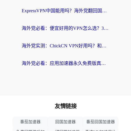
ExpressVPN中国能用吗？海外党翻回国内的加速器选择指南（附番茄加速器实测）
海外党必看：便宜好用的VPN怎么选？3步解决回国访问难题+Steam改区技巧
海外党实测：ChickCN VPN好用吗？和OurPlay VPN对比哪个回国效果更好？附避坑指南
海外党必看：应用加速器永久免费版真的靠谱吗？教你选对回国加速器无缝刷国内资源
友情链接
番茄加速器
回国加速器
番茄回国加速器