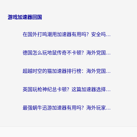
游戏加速器回国
在国外打鸣潮用加速器有用吗？安全吗？海外玩家国服游戏加速全指南
德国怎么玩地鼠传奇不卡顿？海外党国服游戏加速全攻略（含战双EVE实用指南）
超越时空的猫加速器排行榜：海外党国服游戏不卡顿的终极选择指南
英国玩枪神纪总卡顿？这篇加速器选择指南帮你告别延迟（附实测推荐）
最强蜗牛迅游加速器有用吗？海外玩家国服游戏加速避坑指南（附德国玩忍者必须死3流星蝴蝶剑解决办法）