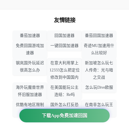
友情链接
番茄加速器
回国加速器
番茄回国加速器
免费回国游戏加
一键回国加速器
奇迹MU加速用什
速器
么比较好
钢岚国外玩延迟
在意大利用掌上
新加坡怎么玩七
很高怎么办
12333怎么把定位
人传奇：光与暗
修改到中国国内
之交战
海外玩魔兽世界
在美国能玩公主
怎么玩Dive欧服
怀旧服加速器
连结：Re吗
优酷有地区限制
国外怎么打反恐
在南非怎么玩王
吗
精英：全球攻势
者荣耀
下载App免费加速回国