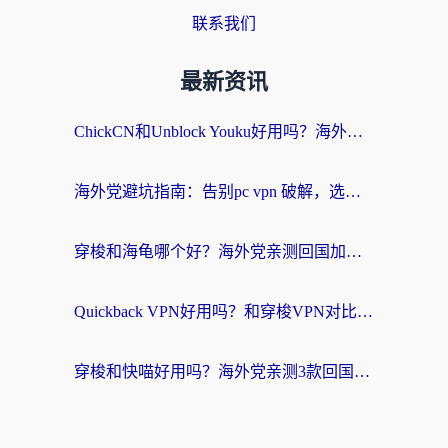
联系我们
最新资讯
ChickCN和Unblock Youku好用吗？海外党亲测3款回国加速器，附iOS免费选择指南
海外党避坑指南：告别pc vpn 破解，选对回国加速器轻松访问国内资源
穿梭和海龟哪个好？海外党亲测回国加速器，附电脑免费VPN推荐
Quickback VPN好用吗？和穿梭VPN对比哪个回国效果更好？海外党必看的真实测评与选择指南
穿梭和快喵好用吗？海外党亲测3款回国加速器，附日本回国VPN避坑指南