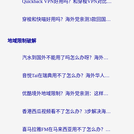
Quickback VPN好用吗？和穿梭VPN对比哪个回国效果更好？海外党必看的真实测评与选择指南
穿梭和快喵好用吗？海外党亲测3款回国加速器，附日本回国VPN避坑指南
地域限制破解
汽水到国外不能用了吗怎么办呀？海外党追剧看片的救星在这里！
音悦Tai在瑞典用不了怎么办？海外华人追剧听歌的实用指南
优酷境外地域限制？海外党亲测：这样看国内剧再也不卡（附3个实用场景解决）
香港西瓜视频看不了怎么办？3步解决海外追剧难题，附靠谱加速器推荐
喜马拉雅FM在马来西亚用不了怎么办？海外华人亲测有效的回国加速指南