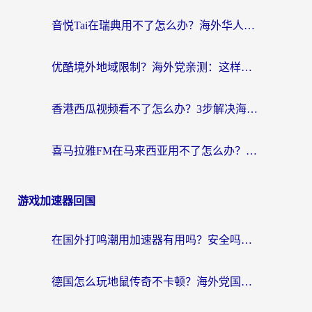
音悦Tai在瑞典用不了怎么办？海外华人追剧听歌的实用指南
优酷境外地域限制？海外党亲测：这样看国内剧再也不卡（附3个实用场景解决）
香港西瓜视频看不了怎么办？3步解决海外追剧难题，附靠谱加速器推荐
喜马拉雅FM在马来西亚用不了怎么办？海外华人亲测有效的回国加速指南
游戏加速器回国
在国外打鸣潮用加速器有用吗？安全吗？海外玩家国服游戏加速全指南
德国怎么玩地鼠传奇不卡顿？海外党国服游戏加速全攻略（含战双EVE实用指南）