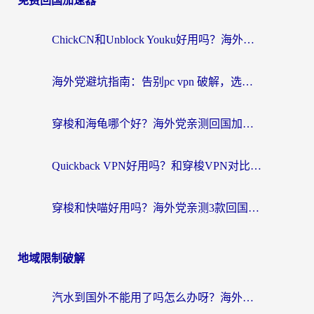
免费回国加速器
ChickCN和Unblock Youku好用吗？海外党亲测3款回国加速器，附iOS免费选择指南
海外党避坑指南：告别pc vpn 破解，选对回国加速器轻松访问国内资源
穿梭和海龟哪个好？海外党亲测回国加速器，附电脑免费VPN推荐
Quickback VPN好用吗？和穿梭VPN对比哪个回国效果更好？海外党必看的真实测评与选择指南
穿梭和快喵好用吗？海外党亲测3款回国加速器，附日本回国VPN避坑指南
地域限制破解
汽水到国外不能用了吗怎么办呀？海外党追剧看片的救星在这里！