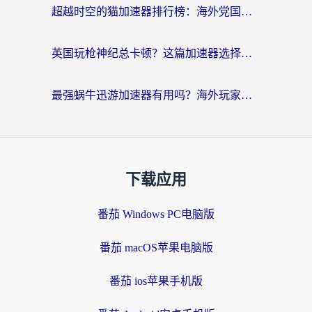
超越时空的猫加速器排行榜：海外党国服游戏不卡顿的终极选择指南
英国玩枪神纪总卡顿？这篇加速器选择指南帮你告别延迟（附实测推荐）
最强蜗牛迅游加速器有用吗？海外玩家国服游戏加速避坑指南（附德国玩忍者必须死3流星蝴蝶剑解决办法）
下载应用
番茄 Windows PC电脑版
番茄 macOS苹果电脑版
番茄 ios苹果手机版