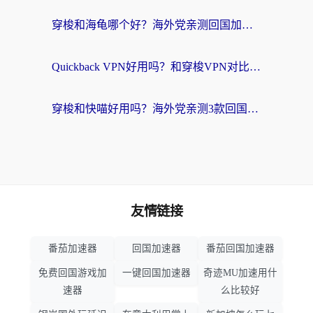
穿梭和海龟哪个好？海外党亲测回国加速器，附电脑免费VPN推荐
Quickback VPN好用吗？和穿梭VPN对比哪个回国效果更好？海外党必看的真实测评与选择指南
穿梭和快喵好用吗？海外党亲测3款回国加速器，附日本回国VPN避坑指南
友情链接
番茄加速器
回国加速器
番茄回国加速器
免费回国游戏加
一键回国加速器
奇迹MU加速用什
速器
么比较好