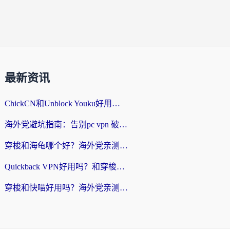
最新资讯
ChickCN和Unblock Youku好用吗？海外党亲测3款回国加速器，附iOS免费选择指南
海外党避坑指南：告别pc vpn 破解，选对回国加速器轻松访问国内资源
穿梭和海龟哪个好？海外党亲测回国加速器，附电脑免费VPN推荐
Quickback VPN好用吗？和穿梭VPN对比哪个回国效果更好？海外党必看的真实测评与选择指南
穿梭和快喵好用吗？海外党亲测3款回国加速器，附日本回国VPN避坑指南