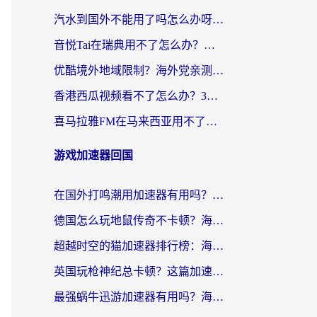
汽水到国外不能用了吗怎么办呀？海外党追剧看片的救星在这里！
音悦Tai在瑞典用不了怎么办？海外华人追剧听歌的实用指南
优酷境外地域限制？海外党亲测：这样看国内剧再也不卡（附3个实用场景解决）
香港西瓜视频看不了怎么办？3步解决海外追剧难题，附靠谱加速器推荐
喜马拉雅FM在马来西亚用不了怎么办？海外华人亲测有效的回国加速指南
游戏加速器回国
在国外打鸣潮用加速器有用吗？安全吗？海外玩家国服游戏加速全指南
德国怎么玩地鼠传奇不卡顿？海外党国服游戏加速全攻略（含战双EVE实用指南）
超越时空的猫加速器排行榜：海外党国服游戏不卡顿的终极选择指南
英国玩枪神纪总卡顿？这篇加速器选择指南帮你告别延迟（附实测推荐）
最强蜗牛迅游加速器有用吗？海外玩家国服游戏加速避坑指南（附德国玩忍者必须死3流星蝴蝶剑解决办法）