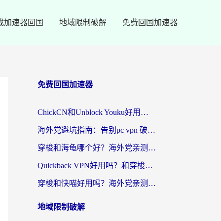
戏加速器回国
地域限制破解
免费回国加速器
免费回国加速器
ChickCN和Unblock Youku好用吗？海外党亲测3款回国加速器，附iOS免费选择指南
海外党避坑指南：告别pc vpn 破解，选对回国加速器轻松访问国内资源
穿梭和海龟哪个好？海外党亲测回国加速器，附电脑免费VPN推荐
Quickback VPN好用吗？和穿梭VPN对比哪个回国效果更好？海外党必看的真实测评与选择指南
穿梭和快喵好用吗？海外党亲测3款回国加速器，附日本回国VPN避坑指南
地域限制破解