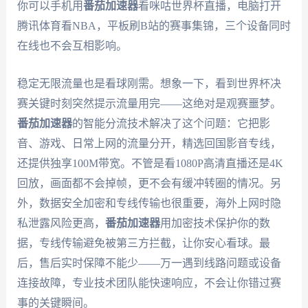
你可以手机用
番茄加速器
看咪咕世界杯直播，电脑打开
腾讯体育看NBA，平板刷B站的赛事集锦，三个设备同时
在线也不会互相影响。
稳定无限流量也是看球刚需。想象一下，看到世界杯决
赛关键时刻突然提示流量用完——这绝对是观赛噩梦。
番茄加速器
的智能分流技术解决了这个问题：它把影
音、游戏、日常上网的流量分开，精选回国影音专线，
还提供独享100M带宽。不管是看1080P高清直播还是4K
回放，画面都不会掉帧，更不会有缓冲转圈的情况。另
外，数据安全加密和专线传输也很重要，海外上网时隐
私泄露风险更高，
番茄加速器
用加密技术保护你的数
据，专线传输避免被第三方拦截，让你安心看球。最
后，售后实时保障不能少——万一遇到线路问题或设备
连接故障，专业技术团队能快速响应，不会让你错过赛
事的关键瞬间。