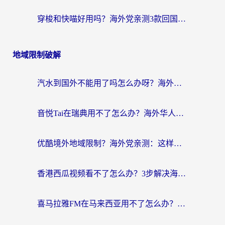
穿梭和快喵好用吗？海外党亲测3款回国加速器，附日本回国VPN避坑指南
地域限制破解
汽水到国外不能用了吗怎么办呀？海外党追剧看片的救星在这里！
音悦Tai在瑞典用不了怎么办？海外华人追剧听歌的实用指南
优酷境外地域限制？海外党亲测：这样看国内剧再也不卡（附3个实用场景解决）
香港西瓜视频看不了怎么办？3步解决海外追剧难题，附靠谱加速器推荐
喜马拉雅FM在马来西亚用不了怎么办？海外华人亲测有效的回国加速指南