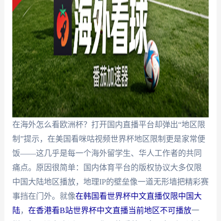
在海外怎么看欧洲杯？打开国内直播平台却弹出“地区限
制”提示，在美国看咪咕视频世界杯地区限制更是家常便
饭——这几乎是每一个海外留学生、华人工作者的共同
痛点。原因很简单：国内体育平台的版权协议大多仅限
中国大陆地区播放，地理IP的壁垒像一道无形墙把精彩赛
事挡在门外。就像
在韩国看世界杯中文直播仅限中国大
陆
，
在香港看B站世界杯中文直播当前地区不可播放
一