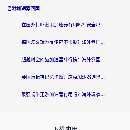
游戏加速器回国
在国外打鸣潮用加速器有用吗？安全吗？海外玩家国服游戏加速全指南
德国怎么玩地鼠传奇不卡顿？海外党国服游戏加速全攻略（含战双EVE实用指南）
超越时空的猫加速器排行榜：海外党国服游戏不卡顿的终极选择指南
英国玩枪神纪总卡顿？这篇加速器选择指南帮你告别延迟（附实测推荐）
最强蜗牛迅游加速器有用吗？海外玩家国服游戏加速避坑指南（附德国玩忍者必须死3流星蝴蝶剑解决办法）
下载应用