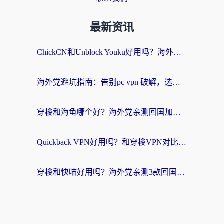
最新资讯
ChickCN和Unblock Youku好用吗？海外党亲测3款回国加速器，附iOS免费选择指南
海外党避坑指南：告别pc vpn 破解，选对回国加速器轻松访问国内资源
穿梭和海龟哪个好？海外党亲测回国加速器，附电脑免费VPN推荐
Quickback VPN好用吗？和穿梭VPN对比哪个回国效果更好？海外党必看的真实测评与选择指南
穿梭和快喵好用吗？海外党亲测3款回国加速器，附日本回国VPN避坑指南