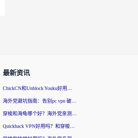
最新资讯
ChickCN和Unblock Youku好用吗？海外党亲测3款回国加速器，附iOS免费选择指南
海外党避坑指南：告别pc vpn 破解，选对回国加速器轻松访问国内资源
穿梭和海龟哪个好？海外党亲测回国加速器，附电脑免费VPN推荐
Quickback VPN好用吗？和穿梭VPN对比哪个回国效果更好？海外党必看的真实测评与选择指南