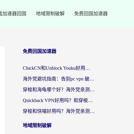
戏加速器回国
地域限制破解
免费回国加速器
免费回国加速器
ChickCN和Unblock Youku好用吗？海外党亲测3款回国加速器，附iOS免费选择指南
海外党避坑指南：告别pc vpn 破解，选对回国加速器轻松访问国内资源
穿梭和海龟哪个好？海外党亲测回国加速器，附电脑免费VPN推荐
Quickback VPN好用吗？和穿梭VPN对比哪个回国效果更好？海外党必看的真实测评与选择指南
穿梭和快喵好用吗？海外党亲测3款回国加速器，附日本回国VPN避坑指南
地域限制破解