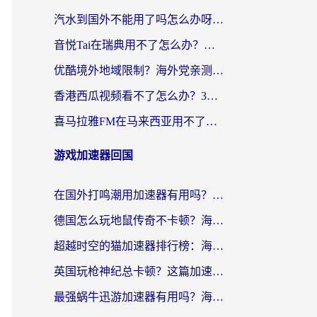
汽水到国外不能用了吗怎么办呀？海外党追剧看片的救星在这里！
音悦Tai在瑞典用不了怎么办？海外华人追剧听歌的实用指南
优酷境外地域限制？海外党亲测：这样看国内剧再也不卡（附3个实用场景解决）
香港西瓜视频看不了怎么办？3步解决海外追剧难题，附靠谱加速器推荐
喜马拉雅FM在马来西亚用不了怎么办？海外华人亲测有效的回国加速指南
游戏加速器回国
在国外打鸣潮用加速器有用吗？安全吗？海外玩家国服游戏加速全指南
德国怎么玩地鼠传奇不卡顿？海外党国服游戏加速全攻略（含战双EVE实用指南）
超越时空的猫加速器排行榜：海外党国服游戏不卡顿的终极选择指南
英国玩枪神纪总卡顿？这篇加速器选择指南帮你告别延迟（附实测推荐）
最强蜗牛迅游加速器有用吗？海外玩家国服游戏加速避坑指南（附德国玩忍者必须死3流星蝴蝶剑解决办法）