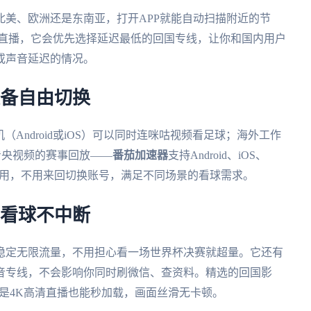
北美、欧洲还是东南亚，打开APP就能自动扫描附近的节
5直播，它会优先选择延迟最低的回国专线，让你和国内用户
或声音延迟的情况。
设备自由切换
机（Android或iOS）可以同时连咪咕视频看足球；海外工作
看央视频的赛事回放——
番茄加速器
支持Android、iOS、
备同时用，不用来回切换账号，满足不同场景的看球需求。
，看球不中断
稳定无限流量，不用担心看一场世界杯决赛就超量。它还有
音专线，不会影响你同时刷微信、查资料。精选的回国影
使是4K高清直播也能秒加载，画面丝滑无卡顿。