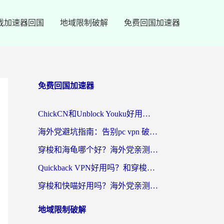
戏加速器回国
地域限制破解
免费回国加速器
免费回国加速器
ChickCN和Unblock Youku好用吗？海外党亲测3款回国加速器，附iOS免费选择指南
海外党避坑指南：告别pc vpn 破解，选对回国加速器轻松访问国内资源
穿梭和海龟哪个好？海外党亲测回国加速器，附电脑免费VPN推荐
Quickback VPN好用吗？和穿梭VPN对比哪个回国效果更好？海外党必看的真实测评与选择指南
穿梭和快喵好用吗？海外党亲测3款回国加速器，附日本回国VPN避坑指南
地域限制破解