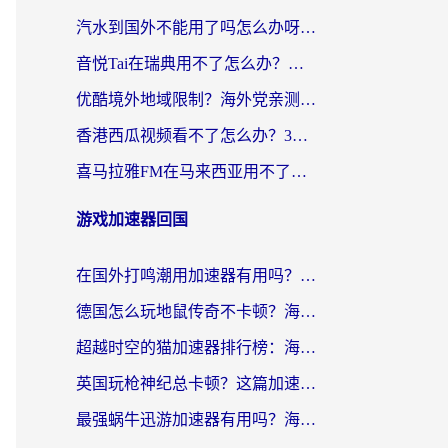
汽水到国外不能用了吗怎么办呀？海外党追剧看片的救星在这里！
音悦Tai在瑞典用不了怎么办？海外华人追剧听歌的实用指南
优酷境外地域限制？海外党亲测：这样看国内剧再也不卡（附3个实用场景解决）
香港西瓜视频看不了怎么办？3步解决海外追剧难题，附靠谱加速器推荐
喜马拉雅FM在马来西亚用不了怎么办？海外华人亲测有效的回国加速指南
游戏加速器回国
在国外打鸣潮用加速器有用吗？安全吗？海外玩家国服游戏加速全指南
德国怎么玩地鼠传奇不卡顿？海外党国服游戏加速全攻略（含战双EVE实用指南）
超越时空的猫加速器排行榜：海外党国服游戏不卡顿的终极选择指南
英国玩枪神纪总卡顿？这篇加速器选择指南帮你告别延迟（附实测推荐）
最强蜗牛迅游加速器有用吗？海外玩家国服游戏加速避坑指南（附德国玩忍者必须死3流星蝴蝶剑解决办法）