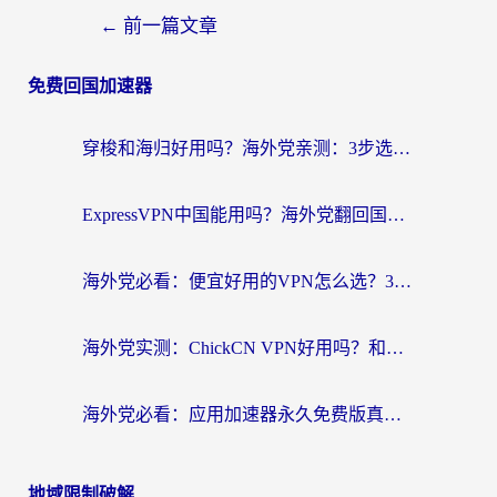
←
前一篇文章
免费回国加速器
穿梭和海归好用吗？海外党亲测：3步选对回国加速器，无缝刷国内剧玩手游
ExpressVPN中国能用吗？海外党翻回国内的加速器选择指南（附番茄加速器实测）
海外党必看：便宜好用的VPN怎么选？3步解决回国访问难题+Steam改区技巧
海外党实测：ChickCN VPN好用吗？和OurPlay VPN对比哪个回国效果更好？附避坑指南
海外党必看：应用加速器永久免费版真的靠谱吗？教你选对回国加速器无缝刷国内资源
地域限制破解