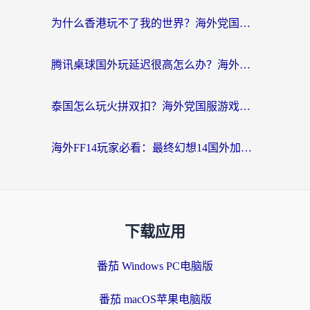
为什么香港玩不了我的世界？海外党国服游戏加速终极解决方案
腾讯桌球国外玩延迟很高怎么办？海外党亲测有效的国服游戏加速指南
泰国怎么玩火拼双扣？海外党国服游戏加速终极指南（附暗区突围植物大战僵尸实测）
海外FF14玩家必看：最终幻想14国外加速器下载安装全攻略+卡顿解决秘籍
下载应用
番茄 Windows PC电脑版
番茄 macOS苹果电脑版