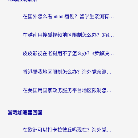
在国外怎么看bilibili番剧？留学生亲测有效的地域限制突破指南（附酷我酷狗音乐解决方法）
在越南用搜狐视频地区限制怎么办？3招解决海外看国内剧难题（附西瓜视频CCTV观看技巧）
皮皮影视在老挝用不了怎么办？3步解决海外看国内影视&财经的痛点
香港酷我地区限制怎么办？海外党亲测有效的回国加速方案来了
在美国用国家政务服务平台地区限制怎么办？海外华人必备的突破攻略（附追剧看片技巧）
游戏加速器回国
在欧洲可以打卡拉彼丘吗现在？海外党国服游戏加速器终极避坑指南