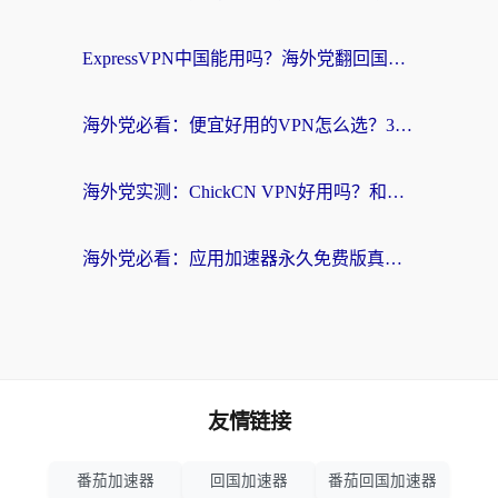
ExpressVPN中国能用吗？海外党翻回国内的加速器选择指南（附番茄加速器实测）
海外党必看：便宜好用的VPN怎么选？3步解决回国访问难题+Steam改区技巧
海外党实测：ChickCN VPN好用吗？和OurPlay VPN对比哪个回国效果更好？附避坑指南
海外党必看：应用加速器永久免费版真的靠谱吗？教你选对回国加速器无缝刷国内资源
友情链接
番茄加速器
回国加速器
番茄回国加速器