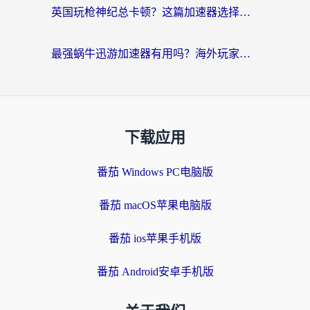
英国玩枪神纪总卡顿？这篇加速器选择指南帮你告别延迟（附实测推荐）
最强蜗牛迅游加速器有用吗？海外玩家国服游戏加速避坑指南（附德国玩忍者必须死3流星蝴蝶剑解决办法）
下载应用
番茄 Windows PC电脑版
番茄 macOS苹果电脑版
番茄 ios苹果手机版
番茄 Android安卓手机版