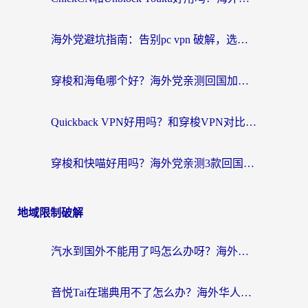
海外党避坑指南：告别pc vpn 破解，选对回国加速器轻松访问国内资源
穿梭和海龟哪个好？海外党亲测回国加速器，附电脑免费VPN推荐
Quickback VPN好用吗？和穿梭VPN对比哪个回国效果更好？海外党必看的真实测评与选择指南
穿梭和快喵好用吗？海外党亲测3款回国加速器，附日本回国VPN避坑指南
地域限制破解
汽水到国外不能用了吗怎么办呀？海外党追剧看片的救星在这里！
音悦Tai在瑞典用不了怎么办？海外华人追剧听歌的实用指南