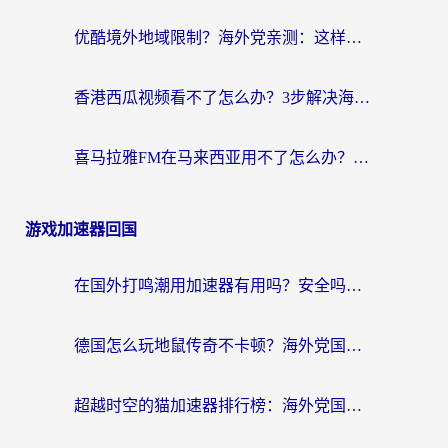
优酷境外地域限制？海外党亲测：这样看国内剧再也不卡（附3个实用场景解决）
香港西瓜视频看不了怎么办？3步解决海外追剧难题，附靠谱加速器推荐
喜马拉雅FM在马来西亚用不了怎么办？海外华人亲测有效的回国加速指南
游戏加速器回国
在国外打鸣潮用加速器有用吗？安全吗？海外玩家国服游戏加速全指南
德国怎么玩地鼠传奇不卡顿？海外党国服游戏加速全攻略（含战双EVE实用指南）
超越时空的猫加速器排行榜：海外党国服游戏不卡顿的终极选择指南