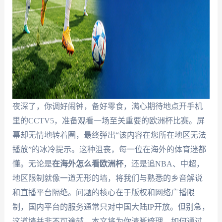
夜深了，你调好闹钟，备好零食，满心期待地点开手机
里的CCTV5，准备观看一场至关重要的欧洲杯比赛。屏
幕却无情地转着圈，最终弹出“该内容在您所在地区无法
播放”的冰冷提示。这种沮丧，每一位在海外的体育迷都
懂。无论是
在海外怎么看欧洲杯
，还是追NBA、中超，
地区限制就像一道无形的墙，将我们与熟悉的乡音解说
和直播平台隔绝。问题的核心在于版权和网络广播限
制，国内平台的服务通常只对中国大陆IP开放。但别急，
这道墙并非不可逾越。本文将为你清晰梳理，如何通过