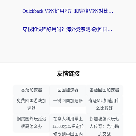
Quickback VPN好用吗？和穿梭VPN对比哪个回国效果更好？海外党必看的真实测评与选择指南
穿梭和快喵好用吗？海外党亲测3款回国加速器，附日本回国VPN避坑指南
友情链接
番茄加速器
回国加速器
番茄回国加速器
免费回国游戏加
一键回国加速器
奇迹MU加速用什
速器
么比较好
钢岚国外玩延迟
在意大利用掌上
新加坡怎么玩七
很高怎么办
12333怎么把定位
人传奇：光与暗
修改到中国国内
之交战