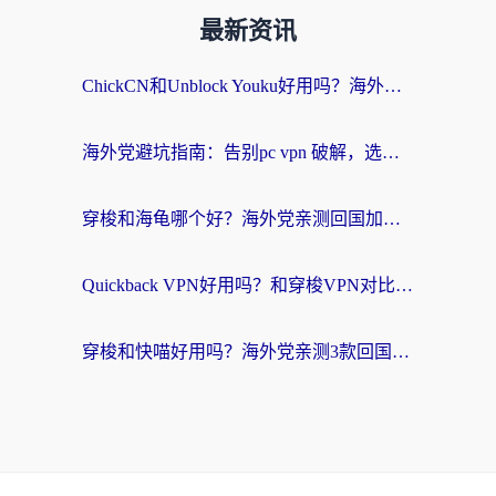
最新资讯
ChickCN和Unblock Youku好用吗？海外党亲测3款回国加速器，附iOS免费选择指南
海外党避坑指南：告别pc vpn 破解，选对回国加速器轻松访问国内资源
穿梭和海龟哪个好？海外党亲测回国加速器，附电脑免费VPN推荐
Quickback VPN好用吗？和穿梭VPN对比哪个回国效果更好？海外党必看的真实测评与选择指南
穿梭和快喵好用吗？海外党亲测3款回国加速器，附日本回国VPN避坑指南