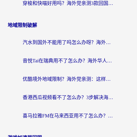
穿梭和快喵好用吗？海外党亲测3款回国加速器，附日本回国VPN避坑指南
地域限制破解
汽水到国外不能用了吗怎么办呀？海外党追剧看片的救星在这里！
音悦Tai在瑞典用不了怎么办？海外华人追剧听歌的实用指南
优酷境外地域限制？海外党亲测：这样看国内剧再也不卡（附3个实用场景解决）
香港西瓜视频看不了怎么办？3步解决海外追剧难题，附靠谱加速器推荐
喜马拉雅FM在马来西亚用不了怎么办？海外华人亲测有效的回国加速指南