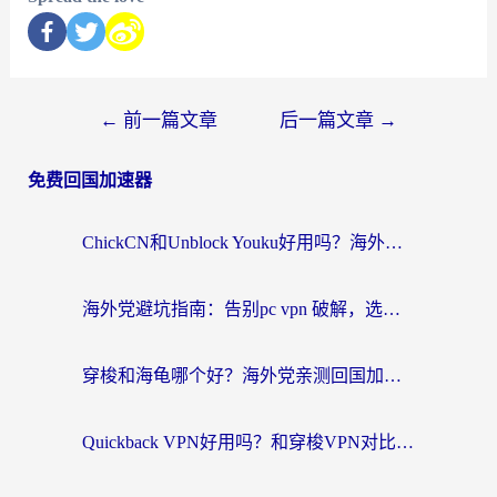
←
前一篇文章
后一篇文章
→
免费回国加速器
ChickCN和Unblock Youku好用吗？海外党亲测3款回国加速器，附iOS免费选择指南
海外党避坑指南：告别pc vpn 破解，选对回国加速器轻松访问国内资源
穿梭和海龟哪个好？海外党亲测回国加速器，附电脑免费VPN推荐
Quickback VPN好用吗？和穿梭VPN对比哪个回国效果更好？海外党必看的真实测评与选择指南