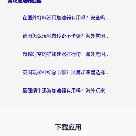
游戏加速器回国
在国外打鸣潮用加速器有用吗？安全吗？海外玩家国服游戏加速全指南
德国怎么玩地鼠传奇不卡顿？海外党国服游戏加速全攻略（含战双EVE实用指南）
超越时空的猫加速器排行榜：海外党国服游戏不卡顿的终极选择指南
英国玩枪神纪总卡顿？这篇加速器选择指南帮你告别延迟（附实测推荐）
最强蜗牛迅游加速器有用吗？海外玩家国服游戏加速避坑指南（附德国玩忍者必须死3流星蝴蝶剑解决办法）
下载应用