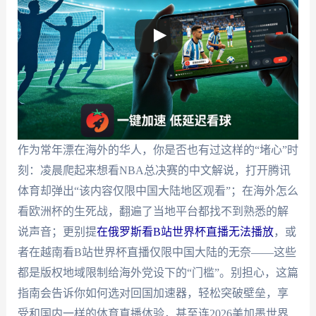
作为常年漂在海外的华人，你是否也有过这样的“堵心”时
刻：凌晨爬起来想看NBA总决赛的中文解说，打开腾讯
体育却弹出“该内容仅限中国大陆地区观看”；在海外怎么
看欧洲杯的生死战，翻遍了当地平台都找不到熟悉的解
说声音；更别提
在俄罗斯看B站世界杯直播无法播放
，或
者在越南看B站世界杯直播仅限中国大陆的无奈——这些
都是版权地域限制给海外党设下的“门槛”。别担心，这篇
指南会告诉你如何选对回国加速器，轻松突破壁垒，享
受和国内一样的体育直播体验，甚至连2026美加墨世界