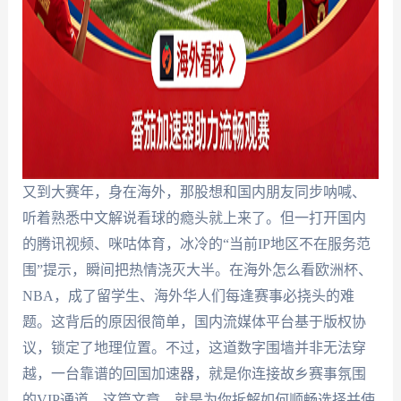
又到大赛年，身在海外，那股想和国内朋友同步呐喊、
听着熟悉中文解说看球的瘾头就上来了。但一打开国内
的腾讯视频、咪咕体育，冰冷的“当前IP地区不在服务范
围”提示，瞬间把热情浇灭大半。在海外怎么看欧洲杯、
NBA，成了留学生、海外华人们每逢赛事必挠头的难
题。这背后的原因很简单，国内流媒体平台基于版权协
议，锁定了地理位置。不过，这道数字围墙并非无法穿
越，一台靠谱的回国加速器，就是你连接故乡赛事氛围
的VIP通道。这篇文章，就是为你拆解如何顺畅选择并使