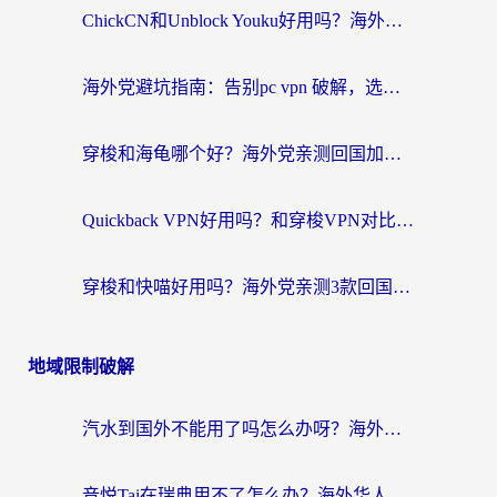
ChickCN和Unblock Youku好用吗？海外党亲测3款回国加速器，附iOS免费选择指南
海外党避坑指南：告别pc vpn 破解，选对回国加速器轻松访问国内资源
穿梭和海龟哪个好？海外党亲测回国加速器，附电脑免费VPN推荐
Quickback VPN好用吗？和穿梭VPN对比哪个回国效果更好？海外党必看的真实测评与选择指南
穿梭和快喵好用吗？海外党亲测3款回国加速器，附日本回国VPN避坑指南
地域限制破解
汽水到国外不能用了吗怎么办呀？海外党追剧看片的救星在这里！
音悦Tai在瑞典用不了怎么办？海外华人追剧听歌的实用指南