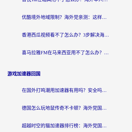
优酷境外地域限制？海外党亲测：这样看国内剧再也不卡（附3个实用场景解决）
香港西瓜视频看不了怎么办？3步解决海外追剧难题，附靠谱加速器推荐
喜马拉雅FM在马来西亚用不了怎么办？海外华人亲测有效的回国加速指南
游戏加速器回国
在国外打鸣潮用加速器有用吗？安全吗？海外玩家国服游戏加速全指南
德国怎么玩地鼠传奇不卡顿？海外党国服游戏加速全攻略（含战双EVE实用指南）
超越时空的猫加速器排行榜：海外党国服游戏不卡顿的终极选择指南