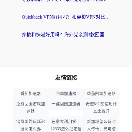
Quickback VPN好用吗？和穿梭VPN对比哪个回国效果更好？海外党必看的真实测评与选择指南
穿梭和快喵好用吗？海外党亲测3款回国加速器，附日本回国VPN避坑指南
友情链接
番茄加速器
回国加速器
番茄回国加速器
免费回国游戏加
一键回国加速器
奇迹MU加速用什
速器
么比较好
钢岚国外玩延迟
在意大利用掌上
新加坡怎么玩七
很高怎么办
12333怎么把定位
人传奇：光与暗