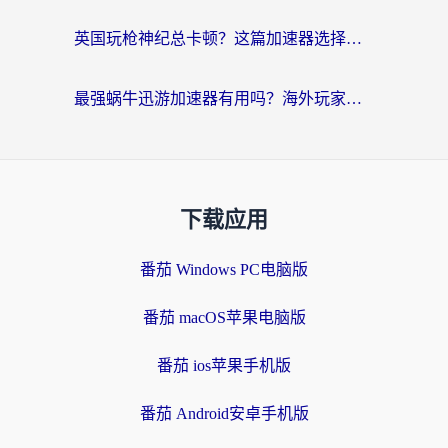
英国玩枪神纪总卡顿？这篇加速器选择指南帮你告别延迟（附实测推荐）
最强蜗牛迅游加速器有用吗？海外玩家国服游戏加速避坑指南（附德国玩忍者必须死3流星蝴蝶剑解决办法）
下载应用
番茄 Windows PC电脑版
番茄 macOS苹果电脑版
番茄 ios苹果手机版
番茄 Android安卓手机版