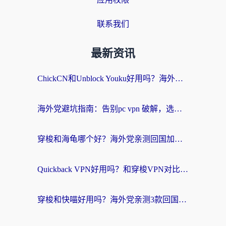
联系我们
最新资讯
ChickCN和Unblock Youku好用吗？海外党亲测3款回国加速器，附iOS免费选择指南
海外党避坑指南：告别pc vpn 破解，选对回国加速器轻松访问国内资源
穿梭和海龟哪个好？海外党亲测回国加速器，附电脑免费VPN推荐
Quickback VPN好用吗？和穿梭VPN对比哪个回国效果更好？海外党必看的真实测评与选择指南
穿梭和快喵好用吗？海外党亲测3款回国加速器，附日本回国VPN避坑指南