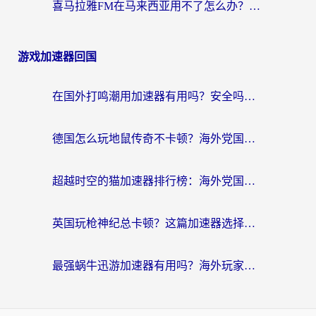
喜马拉雅FM在马来西亚用不了怎么办？海外华人亲测有效的回国加速指南
游戏加速器回国
在国外打鸣潮用加速器有用吗？安全吗？海外玩家国服游戏加速全指南
德国怎么玩地鼠传奇不卡顿？海外党国服游戏加速全攻略（含战双EVE实用指南）
超越时空的猫加速器排行榜：海外党国服游戏不卡顿的终极选择指南
英国玩枪神纪总卡顿？这篇加速器选择指南帮你告别延迟（附实测推荐）
最强蜗牛迅游加速器有用吗？海外玩家国服游戏加速避坑指南（附德国玩忍者必须死3流星蝴蝶剑解决办法）