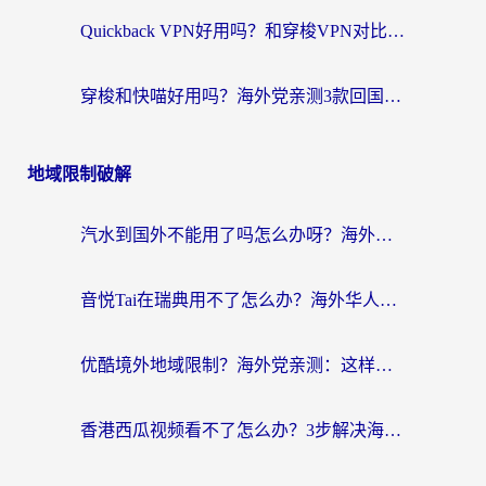
Quickback VPN好用吗？和穿梭VPN对比哪个回国效果更好？海外党必看的真实测评与选择指南
穿梭和快喵好用吗？海外党亲测3款回国加速器，附日本回国VPN避坑指南
地域限制破解
汽水到国外不能用了吗怎么办呀？海外党追剧看片的救星在这里！
音悦Tai在瑞典用不了怎么办？海外华人追剧听歌的实用指南
优酷境外地域限制？海外党亲测：这样看国内剧再也不卡（附3个实用场景解决）
香港西瓜视频看不了怎么办？3步解决海外追剧难题，附靠谱加速器推荐