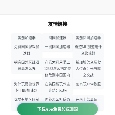
友情链接
番茄加速器
回国加速器
番茄回国加速器
免费回国游戏加
一键回国加速器
奇迹MU加速用什
速器
么比较好
钢岚国外玩延迟
在意大利用掌上
新加坡怎么玩七
很高怎么办
12333怎么把定位
人传奇：光与暗
修改到中国国内
之交战
海外玩魔兽世界
在美国能玩公主
怎么玩Dive欧服
怀旧服加速器
连结：Re吗
优酷有地区限制
国外怎么打反恐
在南非怎么玩王
吗
精英：全球攻势
者荣耀
下载App免费加速回国