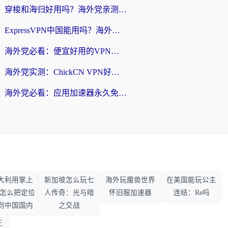
穿梭和海归好用吗？海外党亲测：3步选对回国加速器，无缝刷国内剧玩手游
ExpressVPN中国能用吗？海外党翻回国内的加速器选择指南（附番茄加速器实测）
海外党必看：便宜好用的VPN怎么选？3步解决回国访问难题+Steam改区技巧
海外党实测：ChickCN VPN好用吗？和OurPlay VPN对比哪个回国效果更好？附避坑指南
海外党必看：应用加速器永久免费版真的靠谱吗？教你选对回国加速器无缝刷国内资源
大利用掌上
新加坡怎么玩七
海外玩魔兽世界
在美国能玩公主
33怎么把定位
人传奇：光与暗
怀旧服加速器
连结：Re吗
到中国国内
之交战
王