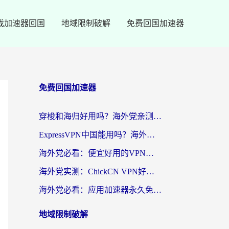
戏加速器回国
地域限制破解
免费回国加速器
免费回国加速器
穿梭和海归好用吗？海外党亲测：3步选对回国加速器，无缝刷国内剧玩手游
ExpressVPN中国能用吗？海外党翻回国内的加速器选择指南（附番茄加速器实测）
海外党必看：便宜好用的VPN怎么选？3步解决回国访问难题+Steam改区技巧
海外党实测：ChickCN VPN好用吗？和OurPlay VPN对比哪个回国效果更好？附避坑指南
海外党必看：应用加速器永久免费版真的靠谱吗？教你选对回国加速器无缝刷国内资源
地域限制破解