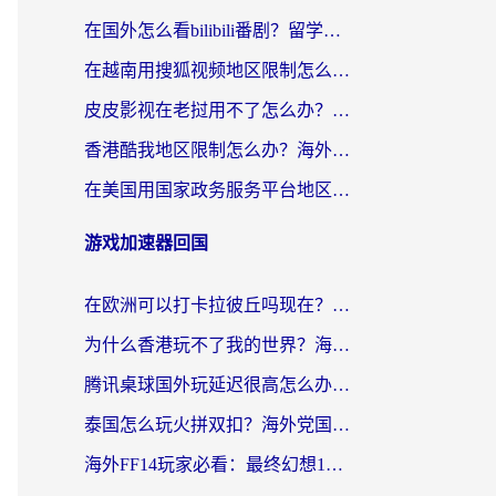
在国外怎么看bilibili番剧？留学生亲测有效的地域限制突破指南（附酷我酷狗音乐解决方法）
在越南用搜狐视频地区限制怎么办？3招解决海外看国内剧难题（附西瓜视频CCTV观看技巧）
皮皮影视在老挝用不了怎么办？3步解决海外看国内影视&财经的痛点
香港酷我地区限制怎么办？海外党亲测有效的回国加速方案来了
在美国用国家政务服务平台地区限制怎么办？海外华人必备的突破攻略（附追剧看片技巧）
游戏加速器回国
在欧洲可以打卡拉彼丘吗现在？海外党国服游戏加速器终极避坑指南
为什么香港玩不了我的世界？海外党国服游戏加速终极解决方案
腾讯桌球国外玩延迟很高怎么办？海外党亲测有效的国服游戏加速指南
泰国怎么玩火拼双扣？海外党国服游戏加速终极指南（附暗区突围植物大战僵尸实测）
海外FF14玩家必看：最终幻想14国外加速器下载安装全攻略+卡顿解决秘籍