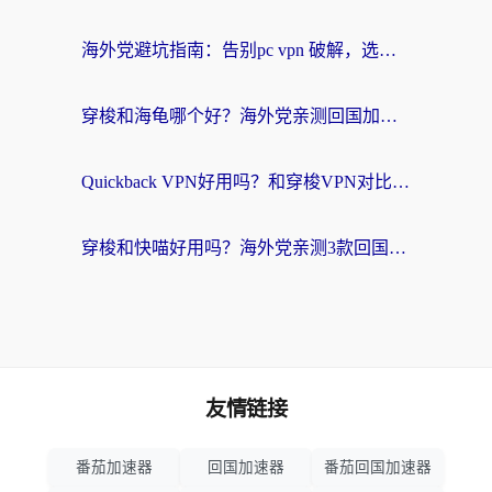
海外党避坑指南：告别pc vpn 破解，选对回国加速器轻松访问国内资源
穿梭和海龟哪个好？海外党亲测回国加速器，附电脑免费VPN推荐
Quickback VPN好用吗？和穿梭VPN对比哪个回国效果更好？海外党必看的真实测评与选择指南
穿梭和快喵好用吗？海外党亲测3款回国加速器，附日本回国VPN避坑指南
友情链接
番茄加速器
回国加速器
番茄回国加速器