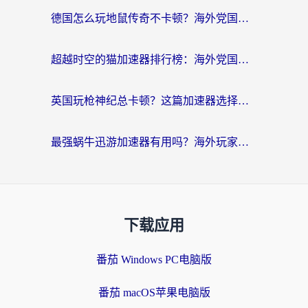
德国怎么玩地鼠传奇不卡顿？海外党国服游戏加速全攻略（含战双EVE实用指南）
超越时空的猫加速器排行榜：海外党国服游戏不卡顿的终极选择指南
英国玩枪神纪总卡顿？这篇加速器选择指南帮你告别延迟（附实测推荐）
最强蜗牛迅游加速器有用吗？海外玩家国服游戏加速避坑指南（附德国玩忍者必须死3流星蝴蝶剑解决办法）
下载应用
番茄 Windows PC电脑版
番茄 macOS苹果电脑版