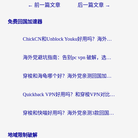
←
前一篇文章
后一篇文章
→
免费回国加速器
ChickCN和Unblock Youku好用吗？海外党亲测3款回国加速器，附iOS免费选择指南
海外党避坑指南：告别pc vpn 破解，选对回国加速器轻松访问国内资源
穿梭和海龟哪个好？海外党亲测回国加速器，附电脑免费VPN推荐
Quickback VPN好用吗？和穿梭VPN对比哪个回国效果更好？海外党必看的真实测评与选择指南
穿梭和快喵好用吗？海外党亲测3款回国加速器，附日本回国VPN避坑指南
地域限制破解