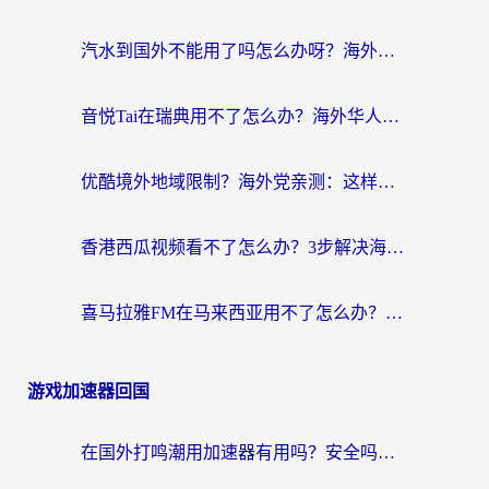
汽水到国外不能用了吗怎么办呀？海外党追剧看片的救星在这里！
音悦Tai在瑞典用不了怎么办？海外华人追剧听歌的实用指南
优酷境外地域限制？海外党亲测：这样看国内剧再也不卡（附3个实用场景解决）
香港西瓜视频看不了怎么办？3步解决海外追剧难题，附靠谱加速器推荐
喜马拉雅FM在马来西亚用不了怎么办？海外华人亲测有效的回国加速指南
游戏加速器回国
在国外打鸣潮用加速器有用吗？安全吗？海外玩家国服游戏加速全指南