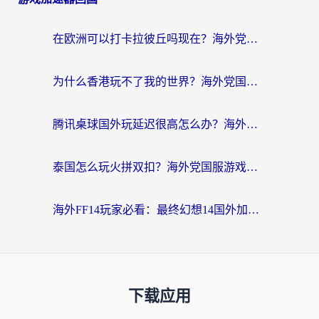
在欧洲可以打卡拉彼丘吗现在？海外党国服游戏加速器终极避坑指南
为什么香港玩不了我的世界？海外党国服游戏加速终极解决方案
腾讯桌球国外玩延迟很高怎么办？海外党亲测有效的国服游戏加速指南
泰国怎么玩火拼双扣？海外党国服游戏加速终极指南（附暗区突围植物大战僵尸实测）
海外FF14玩家必看：最终幻想14国外加速器下载安装全攻略+卡顿解决秘籍
下载应用