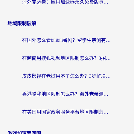
海外党必看：应用加速器永久免费版真的靠谱吗？教你选对回国加速器无缝刷国内资源
地域限制破解
在国外怎么看bilibili番剧？留学生亲测有效的地域限制突破指南（附酷我酷狗音乐解决方法）
在越南用搜狐视频地区限制怎么办？3招解决海外看国内剧难题（附西瓜视频CCTV观看技巧）
皮皮影视在老挝用不了怎么办？3步解决海外看国内影视&财经的痛点
香港酷我地区限制怎么办？海外党亲测有效的回国加速方案来了
在美国用国家政务服务平台地区限制怎么办？海外华人必备的突破攻略（附追剧看片技巧）
游戏加速器回国