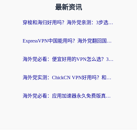
最新资讯
穿梭和海归好用吗？海外党亲测：3步选对回国加速器，无缝刷国内剧玩手游
ExpressVPN中国能用吗？海外党翻回国内的加速器选择指南（附番茄加速器实测）
海外党必看：便宜好用的VPN怎么选？3步解决回国访问难题+Steam改区技巧
海外党实测：ChickCN VPN好用吗？和OurPlay VPN对比哪个回国效果更好？附避坑指南
海外党必看：应用加速器永久免费版真的靠谱吗？教你选对回国加速器无缝刷国内资源