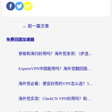
←
前一篇文章
免费回国加速器
穿梭和海归好用吗？海外党亲测：3步选对回国加速器，无缝刷国内剧玩手游
ExpressVPN中国能用吗？海外党翻回国内的加速器选择指南（附番茄加速器实测）
海外党必看：便宜好用的VPN怎么选？3步解决回国访问难题+Steam改区技巧
海外党实测：ChickCN VPN好用吗？和OurPlay VPN对比哪个回国效果更好？附避坑指南