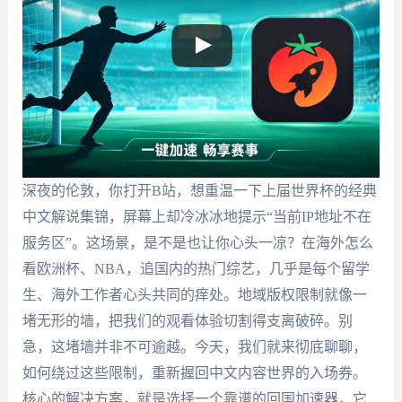
深夜的伦敦，你打开B站，想重温一下上届世界杯的经典
中文解说集锦，屏幕上却冷冰冰地提示“当前IP地址不在
服务区”。这场景，是不是也让你心头一凉？在海外怎么
看欧洲杯、NBA，追国内的热门综艺，几乎是每个留学
生、海外工作者心头共同的痒处。地域版权限制就像一
堵无形的墙，把我们的观看体验切割得支离破碎。别
急，这堵墙并非不可逾越。今天，我们就来彻底聊聊，
如何绕过这些限制，重新握回中文内容世界的入场券。
核心的解决方案，就是选择一个靠谱的回国加速器，它