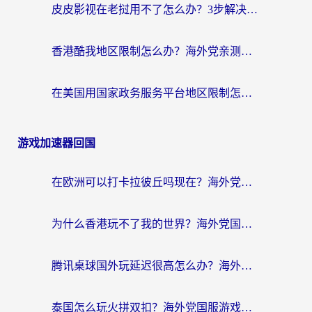
皮皮影视在老挝用不了怎么办？3步解决海外看国内影视&财经的痛点
香港酷我地区限制怎么办？海外党亲测有效的回国加速方案来了
在美国用国家政务服务平台地区限制怎么办？海外华人必备的突破攻略（附追剧看片技巧）
游戏加速器回国
在欧洲可以打卡拉彼丘吗现在？海外党国服游戏加速器终极避坑指南
为什么香港玩不了我的世界？海外党国服游戏加速终极解决方案
腾讯桌球国外玩延迟很高怎么办？海外党亲测有效的国服游戏加速指南
泰国怎么玩火拼双扣？海外党国服游戏加速终极指南（附暗区突围植物大战僵尸实测）