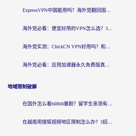
ExpressVPN中国能用吗？海外党翻回国内的加速器选择指南（附番茄加速器实测）
海外党必看：便宜好用的VPN怎么选？3步解决回国访问难题+Steam改区技巧
海外党实测：ChickCN VPN好用吗？和OurPlay VPN对比哪个回国效果更好？附避坑指南
海外党必看：应用加速器永久免费版真的靠谱吗？教你选对回国加速器无缝刷国内资源
地域限制破解
在国外怎么看bilibili番剧？留学生亲测有效的地域限制突破指南（附酷我酷狗音乐解决方法）
在越南用搜狐视频地区限制怎么办？3招解决海外看国内剧难题（附西瓜视频CCTV观看技巧）