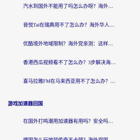
汽水到国外不能用了吗怎么办呀？海外党追剧看片的救星在这里！
音悦Tai在瑞典用不了怎么办？海外华人追剧听歌的实用指南
优酷境外地域限制？海外党亲测：这样看国内剧再也不卡（附3个实用场景解决）
香港西瓜视频看不了怎么办？3步解决海外追剧难题，附靠谱加速器推荐
喜马拉雅FM在马来西亚用不了怎么办？海外华人亲测有效的回国加速指南
游戏加速器回国
在国外打鸣潮用加速器有用吗？安全吗？海外玩家国服游戏加速全指南
德国怎么玩地鼠传奇不卡顿？海外党国服游戏加速全攻略（含战双EVE实用指南）