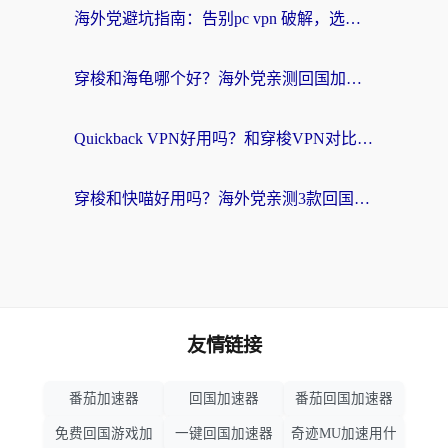
海外党避坑指南：告别pc vpn 破解，选对回国加速器轻松访问国内资源
穿梭和海龟哪个好？海外党亲测回国加速器，附电脑免费VPN推荐
Quickback VPN好用吗？和穿梭VPN对比哪个回国效果更好？海外党必看的真实测评与选择指南
穿梭和快喵好用吗？海外党亲测3款回国加速器，附日本回国VPN避坑指南
友情链接
番茄加速器
回国加速器
番茄回国加速器
免费回国游戏加
一键回国加速器
奇迹MU加速用什