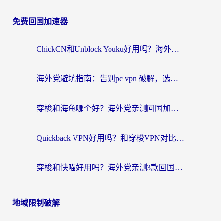
免费回国加速器
ChickCN和Unblock Youku好用吗？海外党亲测3款回国加速器，附iOS免费选择指南
海外党避坑指南：告别pc vpn 破解，选对回国加速器轻松访问国内资源
穿梭和海龟哪个好？海外党亲测回国加速器，附电脑免费VPN推荐
Quickback VPN好用吗？和穿梭VPN对比哪个回国效果更好？海外党必看的真实测评与选择指南
穿梭和快喵好用吗？海外党亲测3款回国加速器，附日本回国VPN避坑指南
地域限制破解