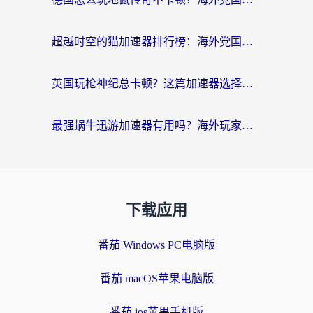
超越时空的猫加速器排行榜：海外党国服游戏不卡顿的终极选择指南
英国玩枪神纪总卡顿？这篇加速器选择指南帮你告别延迟（附实测推荐）
最强蜗牛迅游加速器有用吗？海外玩家国服游戏加速避坑指南（附德国玩忍者必须死3流星蝴蝶剑解决办法）
下载应用
番茄 Windows PC电脑版
番茄 macOS苹果电脑版
番茄 ios苹果手机版