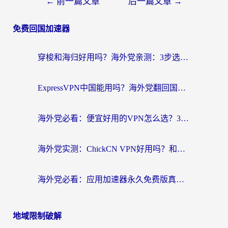
←
前一篇文章
后一篇文章
→
免费回国加速器
穿梭和海归好用吗？海外党亲测：3步选对回国加速器，无缝刷国内剧玩手游
ExpressVPN中国能用吗？海外党翻回国内的加速器选择指南（附番茄加速器实测）
海外党必看：便宜好用的VPN怎么选？3步解决回国访问难题+Steam改区技巧
海外党实测：ChickCN VPN好用吗？和OurPlay VPN对比哪个回国效果更好？附避坑指南
海外党必看：应用加速器永久免费版真的靠谱吗？教你选对回国加速器无缝刷国内资源
地域限制破解