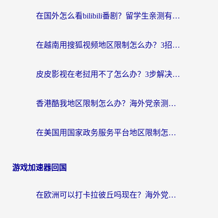
在国外怎么看bilibili番剧？留学生亲测有效的地域限制突破指南（附酷我酷狗音乐解决方法）
在越南用搜狐视频地区限制怎么办？3招解决海外看国内剧难题（附西瓜视频CCTV观看技巧）
皮皮影视在老挝用不了怎么办？3步解决海外看国内影视&财经的痛点
香港酷我地区限制怎么办？海外党亲测有效的回国加速方案来了
在美国用国家政务服务平台地区限制怎么办？海外华人必备的突破攻略（附追剧看片技巧）
游戏加速器回国
在欧洲可以打卡拉彼丘吗现在？海外党国服游戏加速器终极避坑指南