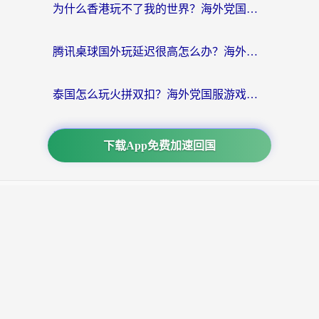
为什么香港玩不了我的世界？海外党国服游戏加速终极解决方案
腾讯桌球国外玩延迟很高怎么办？海外党亲测有效的国服游戏加速指南
泰国怎么玩火拼双扣？海外党国服游戏加速终极指南（附暗区突围植物大战僵尸实测）
海外FF14玩家必看：最终幻想14国外加速器下载安装全攻略+卡顿解决秘籍
下载App免费加速回国
下载应用
番茄 Windows PC电脑版
番茄 macOS苹果电脑版