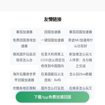
友情链接
番茄加速器
回国加速器
番茄回国加速器
免费回国游戏加
一键回国加速器
奇迹MU加速用什
速器
么比较好
钢岚国外玩延迟
在意大利用掌上
新加坡怎么玩七
很高怎么办
12333怎么把定位
人传奇：光与暗
修改到中国国内
之交战
海外玩魔兽世界
在美国能玩公主
怎么玩Dive欧服
怀旧服加速器
连结：Re吗
优酷有地区限制
国外怎么打反恐
在南非怎么玩王
吗
精英：全球攻势
者荣耀
下载App免费加速回国