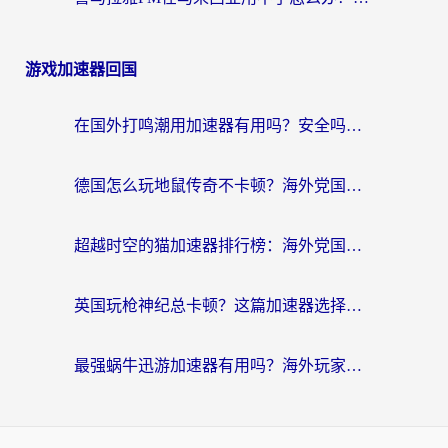
游戏加速器回国
在国外打鸣潮用加速器有用吗？安全吗？海外玩家国服游戏加速全指南
德国怎么玩地鼠传奇不卡顿？海外党国服游戏加速全攻略（含战双EVE实用指南）
超越时空的猫加速器排行榜：海外党国服游戏不卡顿的终极选择指南
英国玩枪神纪总卡顿？这篇加速器选择指南帮你告别延迟（附实测推荐）
最强蜗牛迅游加速器有用吗？海外玩家国服游戏加速避坑指南（附德国玩忍者必须死3流星蝴蝶剑解决办法）