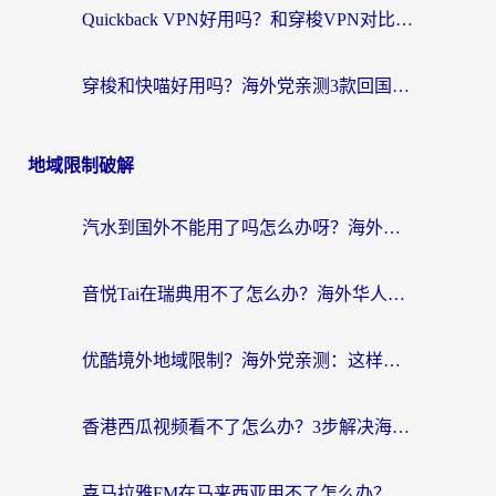
Quickback VPN好用吗？和穿梭VPN对比哪个回国效果更好？海外党必看的真实测评与选择指南
穿梭和快喵好用吗？海外党亲测3款回国加速器，附日本回国VPN避坑指南
地域限制破解
汽水到国外不能用了吗怎么办呀？海外党追剧看片的救星在这里！
音悦Tai在瑞典用不了怎么办？海外华人追剧听歌的实用指南
优酷境外地域限制？海外党亲测：这样看国内剧再也不卡（附3个实用场景解决）
香港西瓜视频看不了怎么办？3步解决海外追剧难题，附靠谱加速器推荐
喜马拉雅FM在马来西亚用不了怎么办？海外华人亲测有效的回国加速指南