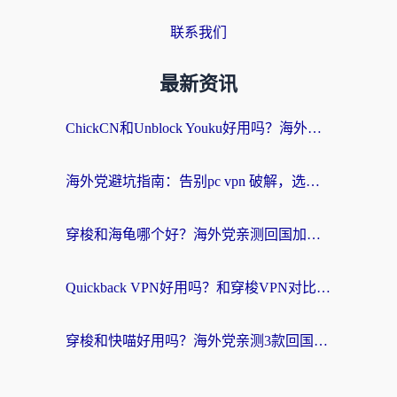
联系我们
最新资讯
ChickCN和Unblock Youku好用吗？海外党亲测3款回国加速器，附iOS免费选择指南
海外党避坑指南：告别pc vpn 破解，选对回国加速器轻松访问国内资源
穿梭和海龟哪个好？海外党亲测回国加速器，附电脑免费VPN推荐
Quickback VPN好用吗？和穿梭VPN对比哪个回国效果更好？海外党必看的真实测评与选择指南
穿梭和快喵好用吗？海外党亲测3款回国加速器，附日本回国VPN避坑指南