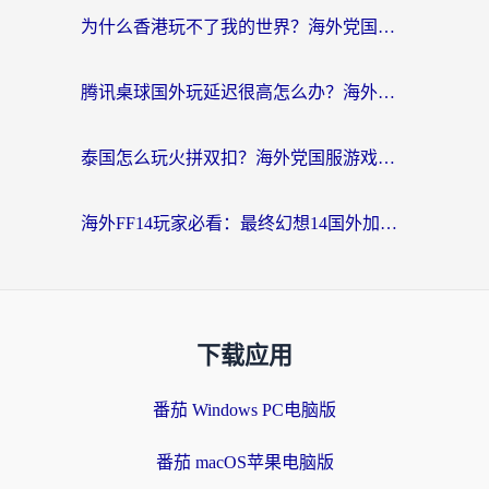
为什么香港玩不了我的世界？海外党国服游戏加速终极解决方案
腾讯桌球国外玩延迟很高怎么办？海外党亲测有效的国服游戏加速指南
泰国怎么玩火拼双扣？海外党国服游戏加速终极指南（附暗区突围植物大战僵尸实测）
海外FF14玩家必看：最终幻想14国外加速器下载安装全攻略+卡顿解决秘籍
下载应用
番茄 Windows PC电脑版
番茄 macOS苹果电脑版