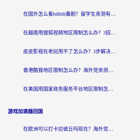
在国外怎么看bilibili番剧？留学生亲测有效的地域限制突破指南（附酷我酷狗音乐解决方法）
在越南用搜狐视频地区限制怎么办？3招解决海外看国内剧难题（附西瓜视频CCTV观看技巧）
皮皮影视在老挝用不了怎么办？3步解决海外看国内影视&财经的痛点
香港酷我地区限制怎么办？海外党亲测有效的回国加速方案来了
在美国用国家政务服务平台地区限制怎么办？海外华人必备的突破攻略（附追剧看片技巧）
游戏加速器回国
在欧洲可以打卡拉彼丘吗现在？海外党国服游戏加速器终极避坑指南