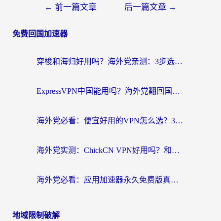
←
前一篇文章
后一篇文章
→
免费回国加速器
穿梭和海归好用吗？海外党亲测：3步选对回国加速器，无缝刷国内剧玩手游
ExpressVPN中国能用吗？海外党翻回国内的加速器选择指南（附番茄加速器实测）
海外党必看：便宜好用的VPN怎么选？3步解决回国访问难题+Steam改区技巧
海外党实测：ChickCN VPN好用吗？和OurPlay VPN对比哪个回国效果更好？附避坑指南
海外党必看：应用加速器永久免费版真的靠谱吗？教你选对回国加速器无缝刷国内资源
地域限制破解