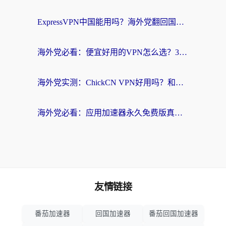
ExpressVPN中国能用吗？海外党翻回国内的加速器选择指南（附番茄加速器实测）
海外党必看：便宜好用的VPN怎么选？3步解决回国访问难题+Steam改区技巧
海外党实测：ChickCN VPN好用吗？和OurPlay VPN对比哪个回国效果更好？附避坑指南
海外党必看：应用加速器永久免费版真的靠谱吗？教你选对回国加速器无缝刷国内资源
友情链接
番茄加速器
回国加速器
番茄回国加速器