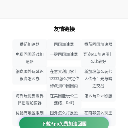
友情链接
番茄加速器
回国加速器
番茄回国加速器
免费回国游戏加
一键回国加速器
奇迹MU加速用什
速器
么比较好
钢岚国外玩延迟
在意大利用掌上
新加坡怎么玩七
很高怎么办
12333怎么把定位
人传奇：光与暗
修改到中国国内
之交战
海外玩魔兽世界
在美国能玩公主
怎么玩Dive欧服
怀旧服加速器
连结：Re吗
优酷有地区限制
国外怎么打反恐
在南非怎么玩王
吗
精英：全球攻势
者荣耀
下载App免费加速回国