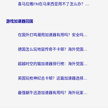
喜马拉雅FM在马来西亚用不了怎么办？海外华人亲测有效的回国加速指南
游戏加速器回国
在国外打鸣潮用加速器有用吗？安全吗？海外玩家国服游戏加速全指南
德国怎么玩地鼠传奇不卡顿？海外党国服游戏加速全攻略（含战双EVE实用指南）
超越时空的猫加速器排行榜：海外党国服游戏不卡顿的终极选择指南
英国玩枪神纪总卡顿？这篇加速器选择指南帮你告别延迟（附实测推荐）
最强蜗牛迅游加速器有用吗？海外玩家国服游戏加速避坑指南（附德国玩忍者必须死3流星蝴蝶剑解决办法）