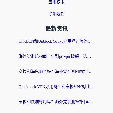
应用权限
联系我们
最新资讯
ChickCN和Unblock Youku好用吗？海外党亲测3款回国加速器，附iOS免费选择指南
海外党避坑指南：告别pc vpn 破解，选对回国加速器轻松访问国内资源
穿梭和海龟哪个好？海外党亲测回国加速器，附电脑免费VPN推荐
Quickback VPN好用吗？和穿梭VPN对比哪个回国效果更好？海外党必看的真实测评与选择指南
穿梭和快喵好用吗？海外党亲测3款回国加速器，附日本回国VPN避坑指南