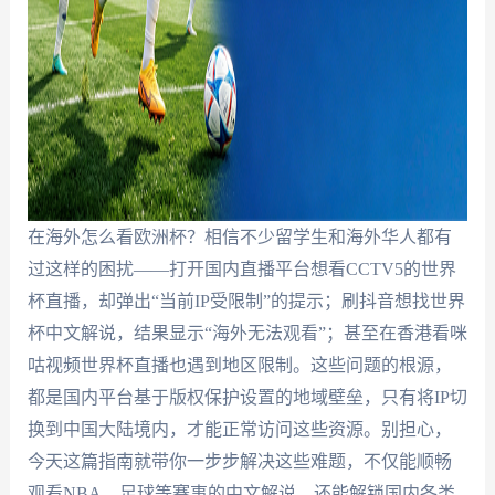
在海外怎么看欧洲杯？相信不少留学生和海外华人都有
过这样的困扰——打开国内直播平台想看CCTV5的世界
杯直播，却弹出“当前IP受限制”的提示；刷抖音想找世界
杯中文解说，结果显示“海外无法观看”；甚至在香港看咪
咕视频世界杯直播也遇到地区限制。这些问题的根源，
都是国内平台基于版权保护设置的地域壁垒，只有将IP切
换到中国大陆境内，才能正常访问这些资源。别担心，
今天这篇指南就带你一步步解决这些难题，不仅能顺畅
观看NBA、足球等赛事的中文解说，还能解锁国内各类