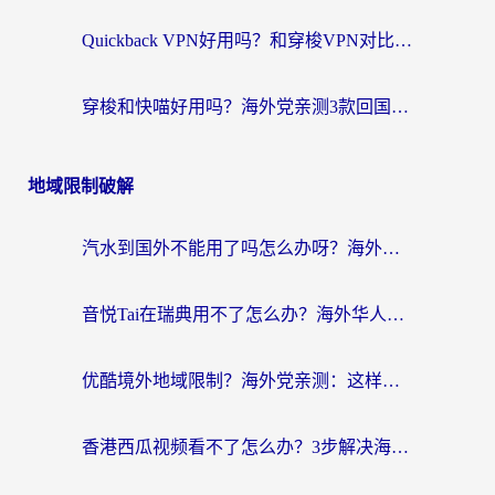
Quickback VPN好用吗？和穿梭VPN对比哪个回国效果更好？海外党必看的真实测评与选择指南
穿梭和快喵好用吗？海外党亲测3款回国加速器，附日本回国VPN避坑指南
地域限制破解
汽水到国外不能用了吗怎么办呀？海外党追剧看片的救星在这里！
音悦Tai在瑞典用不了怎么办？海外华人追剧听歌的实用指南
优酷境外地域限制？海外党亲测：这样看国内剧再也不卡（附3个实用场景解决）
香港西瓜视频看不了怎么办？3步解决海外追剧难题，附靠谱加速器推荐