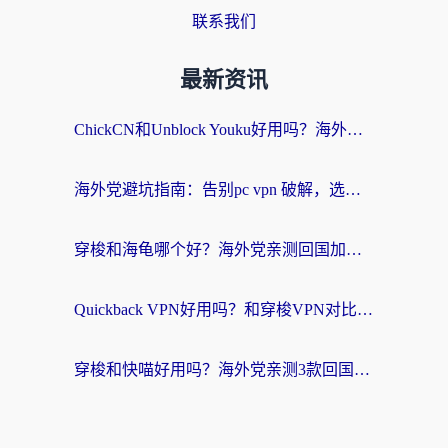
联系我们
最新资讯
ChickCN和Unblock Youku好用吗？海外党亲测3款回国加速器，附iOS免费选择指南
海外党避坑指南：告别pc vpn 破解，选对回国加速器轻松访问国内资源
穿梭和海龟哪个好？海外党亲测回国加速器，附电脑免费VPN推荐
Quickback VPN好用吗？和穿梭VPN对比哪个回国效果更好？海外党必看的真实测评与选择指南
穿梭和快喵好用吗？海外党亲测3款回国加速器，附日本回国VPN避坑指南