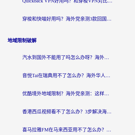
Quickback VPN好用吗？和穿梭VPN对比哪个回国效果更好？海外党必看的真实测评与选择指南
穿梭和快喵好用吗？海外党亲测3款回国加速器，附日本回国VPN避坑指南
地域限制破解
汽水到国外不能用了吗怎么办呀？海外党追剧看片的救星在这里！
音悦Tai在瑞典用不了怎么办？海外华人追剧听歌的实用指南
优酷境外地域限制？海外党亲测：这样看国内剧再也不卡（附3个实用场景解决）
香港西瓜视频看不了怎么办？3步解决海外追剧难题，附靠谱加速器推荐
喜马拉雅FM在马来西亚用不了怎么办？海外华人亲测有效的回国加速指南