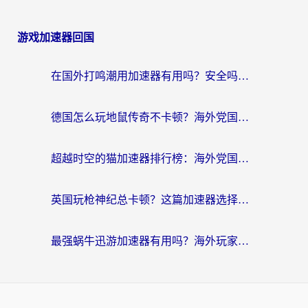
游戏加速器回国
在国外打鸣潮用加速器有用吗？安全吗？海外玩家国服游戏加速全指南
德国怎么玩地鼠传奇不卡顿？海外党国服游戏加速全攻略（含战双EVE实用指南）
超越时空的猫加速器排行榜：海外党国服游戏不卡顿的终极选择指南
英国玩枪神纪总卡顿？这篇加速器选择指南帮你告别延迟（附实测推荐）
最强蜗牛迅游加速器有用吗？海外玩家国服游戏加速避坑指南（附德国玩忍者必须死3流星蝴蝶剑解决办法）