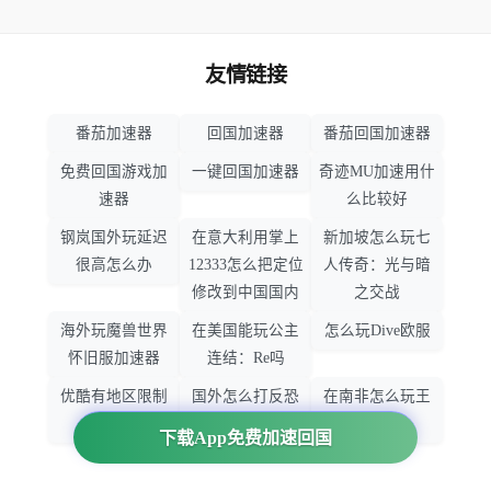
友情链接
番茄加速器
回国加速器
番茄回国加速器
免费回国游戏加
一键回国加速器
奇迹MU加速用什
速器
么比较好
钢岚国外玩延迟
在意大利用掌上
新加坡怎么玩七
很高怎么办
12333怎么把定位
人传奇：光与暗
修改到中国国内
之交战
海外玩魔兽世界
在美国能玩公主
怎么玩Dive欧服
怀旧服加速器
连结：Re吗
优酷有地区限制
国外怎么打反恐
在南非怎么玩王
吗
精英：全球攻势
者荣耀
下载App免费加速回国